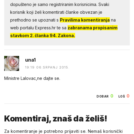
dopušteno je samo registriranim korisnicima. Svaki
korisnik koji želi komentirati članke obvezan je
prethodno se upoznati s
Pravilima komentiranja
na
web portalu Express.hr te sa
zabranama propisanim
stavkom 2. članka 94. Zakona.
una1
19:19 06.SRPANJ 2015.
Ministre Lalovac,ne dajte se.
0
0
DOBAR
LOŠ
Komentiraj, znaš da želiš!
Za komentiranje je potrebno prijaviti se. Nemaš korisnički