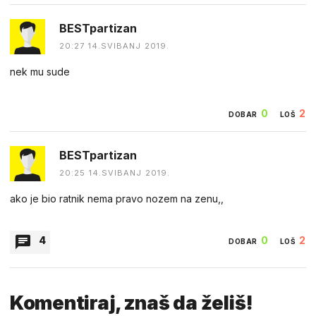
BESTpartizan
20:27 14.SVIBANJ 2019.
nek mu sude
0
2
DOBAR
LOŠ
BESTpartizan
20:25 14.SVIBANJ 2019.
ako je bio ratnik nema pravo nozem na zenu,,
4
0
2
DOBAR
LOŠ
Potrčalo
Komentiraj, znaš da želiš!
10:42 15.SVIBANJ 2019.