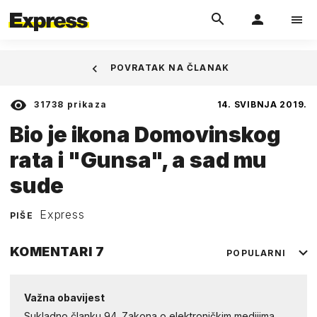
POVRATAK NA ČLANAK
31738
prikaza
14. SVIBNJA 2019.
Bio je ikona Domovinskog
rata i "Gunsa", a sad mu
sude
Express
PIŠE
KOMENTARI
7
POPULARNI
Važna obavijest
Sukladno članku 94. Zakona o elektroničkim medijima,