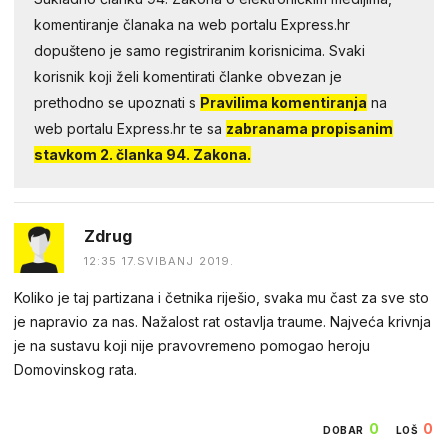
komentiranje članaka na web portalu Express.hr
dopušteno je samo registriranim korisnicima. Svaki
korisnik koji želi komentirati članke obvezan je
prethodno se upoznati s
Pravilima komentiranja
na
web portalu Express.hr te sa
zabranama propisanim
stavkom 2. članka 94. Zakona.
Zdrug
12:35 17.SVIBANJ 2019.
Koliko je taj partizana i četnika riješio, svaka mu čast za sve sto
je napravio za nas. Nažalost rat ostavlja traume. Najveća krivnja
je na sustavu koji nije pravovremeno pomogao heroju
Domovinskog rata.
0
0
DOBAR
LOŠ