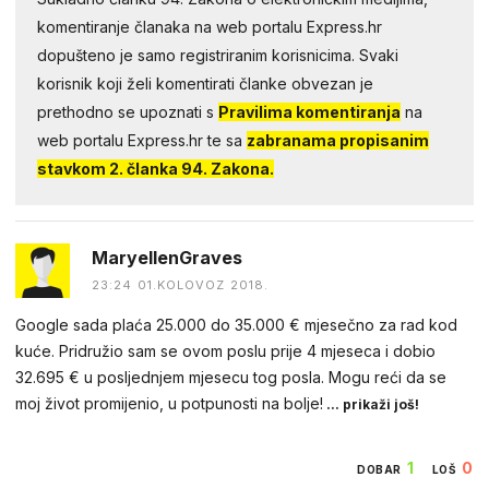
komentiranje članaka na web portalu Express.hr
dopušteno je samo registriranim korisnicima. Svaki
korisnik koji želi komentirati članke obvezan je
prethodno se upoznati s
Pravilima komentiranja
na
web portalu Express.hr te sa
zabranama propisanim
stavkom 2. članka 94. Zakona.
MaryellenGraves
23:24 01.KOLOVOZ 2018.
Google sada plaća 25.000 do 35.000 € mjesečno za rad kod
kuće. Pridružio sam se ovom poslu prije 4 mjeseca i dobio
32.695 € u posljednjem mjesecu tog posla. Mogu reći da se
moj život promijenio, u potpunosti na bolje!
... prikaži još!
1
0
DOBAR
LOŠ