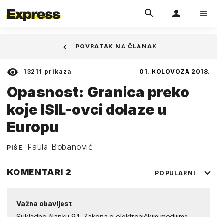
POVRATAK NA ČLANAK
13211
prikaza
01. KOLOVOZA 2018.
Opasnost: Granica preko
koje ISIL-ovci dolaze u
Europu
Paula Bobanović
PIŠE
KOMENTARI
2
POPULARNI
Važna obavijest
Sukladno članku 94. Zakona o elektroničkim medijima,