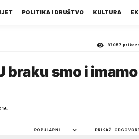
IJET
POLITIKA I DRUŠTVO
KULTURA
EK
87057
prikaz
"U braku smo i imamo
016.
POPULARNI
PRIKAŽI ODGOVOR