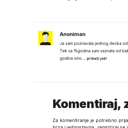
Anoniman
Ja sam poznavala jednog decka od ro
Tek sa 15godina sam saznala od bake
godina smo
... prikaži još!
Komentiraj, z
Za komentiranje je potrebno prija
brza i jednostavna, registriraj se 