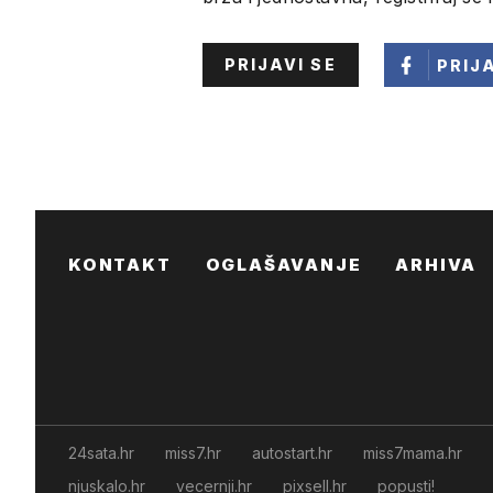
PRIJAVI SE
PRIJ
KONTAKT
OGLAŠAVANJE
ARHIVA
24sata.hr
miss7.hr
autostart.hr
miss7mama.hr
njuskalo.hr
vecernji.hr
pixsell.hr
popusti!