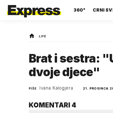
360°
CRNI SV
LIFE
Brat i sestra: 
dvoje djece"
Ivana Kalogjera
PIŠE
21. PROSINCA 2
KOMENTARI
4