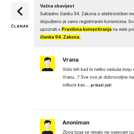
Važna obavijest
Sukladno članku 94. Zakona o elektroničkim me
dopušteno je samo registriranim korisnicima. Sv
ČLANAK
upoznati s
Pravilima komentiranja
na web por
članka 94. Zakona.
Vrana
Volio bih kad bi netko sasluša moju s
Vranu....? Sve ovo je dobrovoljne na
odlucis kao
... prikaži još!
Anoniman
Zbog toga se nimalo ne osijecam ruz