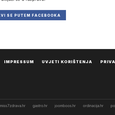
AVI SE
PUTEM FACEBOOKA
IMPRESSUM
UVJETI KORIŠTENJA
PRIV
miss7zdrava.hr
gastro.hr
joomboos.hr
ordinacija.hr
po