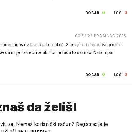
0
0
DOBAR
LOŠ
00:52 22.PROSINAC 2016.
denja(jos uvik smo jako dobri). Stariji jrl od mene dvi godine.
 da mi je to treci rodak. I on je tada to saznao. Nakon par
0
0
DOBAR
LOŠ
naš da želiš!
viti se. Nemaš korisnički račun? Registracija je
i uključi se u raspravu.