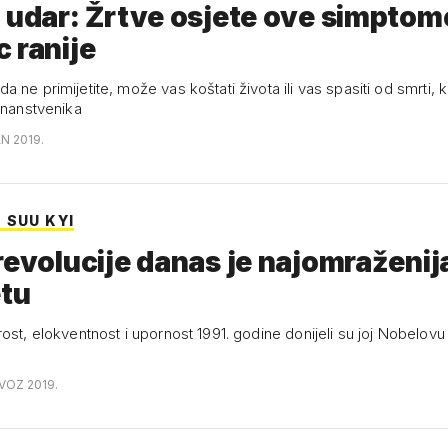
 udar: Žrtve osjete ove simptome
 ranije
 ne primijetite, može vas koštati života ili vas spasiti od smrti, 
znanstvenika
N 2019.
 SUU KYI
revolucije danas je najomraženij
etu
ost, elokventnost i upornost 1991. godine donijeli su joj Nobelov
OVOZ 2019.