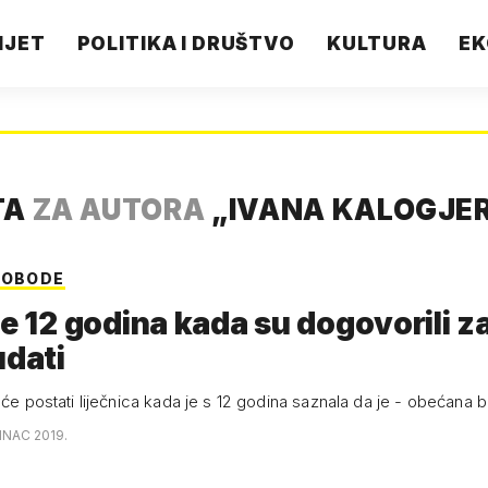
IJET
POLITIKA I DRUŠTVO
KULTURA
EK
TA
ZA AUTORA
„
IVANA KALOGJE
LOBODE
je 12 godina kada su dogovorili z
udati
 će postati liječnica kada je s 12 godina saznala da je - obećana b
INAC 2019.