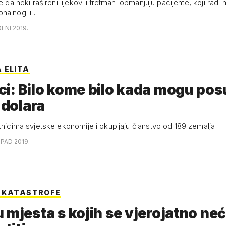
e da neki rašireni lijekovi i tretmani obmanjuju pacijente, koji radi 
onalnog li…
ENI 2019.
 ELITA
i: Bilo kome bilo kada mogu posu
n dolara
itnicima svjetske ekonomije i okupljaju članstvo od 189 zemalja
OPAD 2019.
 KATASTROFE
 mjesta s kojih se vjerojatno ne