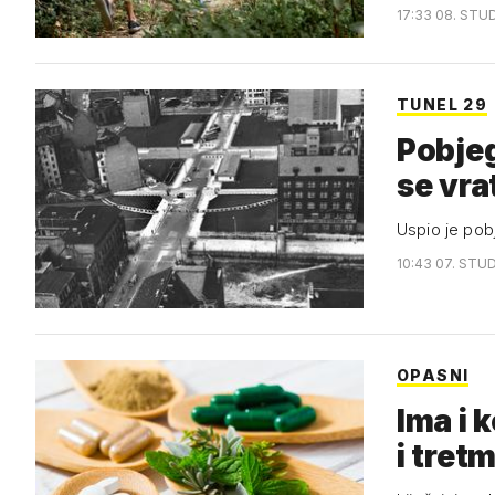
17:33 08. STUD
TUNEL 29
Pobjeg
se vra
Uspio je pobje
10:43 07. STUD
OPASNI
Ima i k
i tret