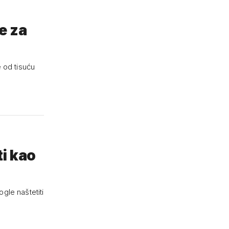
že za
 od tisuću
ti kao
ogle naštetiti