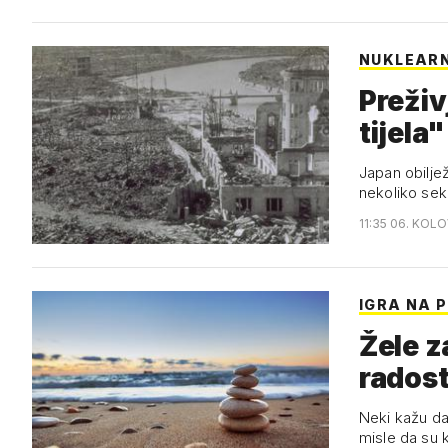
NUKLEARN
Preživj
tijela"
Japan obilje
nekoliko sek
11:35 06. KOL
IGRA NA P
Žele z
radost
Neki kažu da 
misle da su k