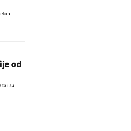
 nekim
ije od
azali su