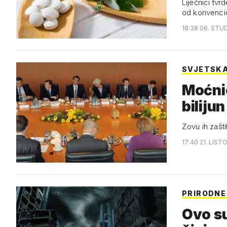
Liječnici tvrd
od konvenci
18:38 06. STUD
SVJETSKA
Moćnic
biliju
Zovu ih zašt
17:40 21. LIST
PRIRODNE
Ovo su