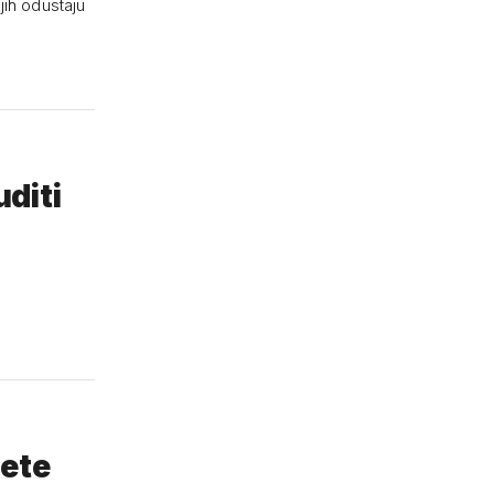
njih odustaju
diti
ćete