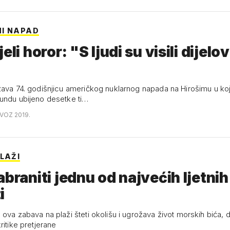
I NAPAD
eli horor: "S ljudi su visili dijelov
žava 74. godišnjicu američkog nuklarnog napada na Hirošimu u ko
undu ubijeno desetke ti…
OVOZ 2019.
LAŽI
abraniti jednu od najvećih ljetnih
i
ova zabava na plaži šteti okolišu i ugrožava život morskih bića, 
ritike pretjerane