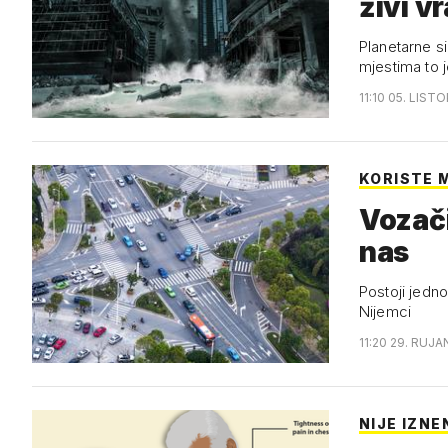
živi vr
Planetarne si
mjestima to 
11:10 05. LIST
KORISTE 
Vozači
nas
Postoji jedno
Nijemci
11:20 29. RUJA
NIJE IZN