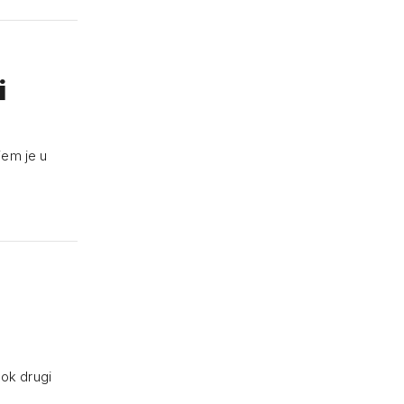
i
jem je u
dok drugi