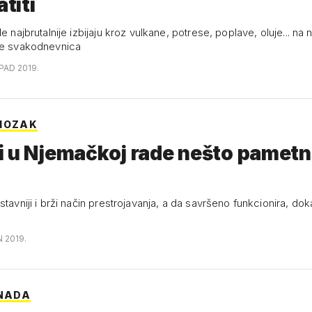
atiti
le najbrutalnije izbijaju kroz vulkane, potrese, poplave, oluje... na
je svakodnevnica
OPAD 2019.
MOZAK
 u Njemačkoj rade nešto pametn
stavniji i brži način prestrojavanja, a da savršeno funkcionira, dok
N 2019.
ENADA