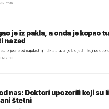
ENI 2019.
ao je iz pakla, a onda je kopao t
ti nazad
ći iz jedne od najokrutnijih diktatura, ali je bio jedini koji se dobr
ENI 2019.
od nas: Doktori upozorili koji su l
mani štetni