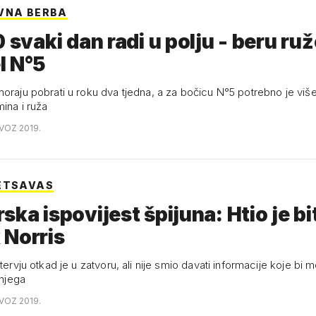
VNA BERBA
0 svaki dan radi u polju - beru ru
l N°5
moraju pobrati u roku dva tjedna, a za bočicu N°5 potrebno je više
ina i ruža
OVOZ 2019.
ETSAVAS
ska ispovijest špijuna: Htio je bi
 Norris
ntervju otkad je u zatvoru, ali nije smio davati informacije koje bi m
 njega
OVOZ 2019.