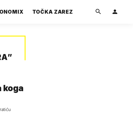
ONOMIX
TOČKA ZAREZ
RA
”
a koga
ratiću