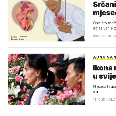
Srčani
mjesec
Ono što možda
istraživanje 
09:25 08. RUJA
AUNG SAN
Ikona 
u svij
Njezina hrabr
mir
13:10 25. KOL