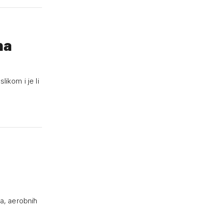
na
ikom i je li
ja, aerobnih