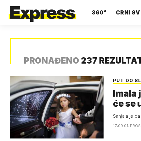
360°
CRNI SV
PRONAĐENO
237 REZULTA
PUT DO S
Imala 
će se 
Sanjala je da
17:09 01. PROS