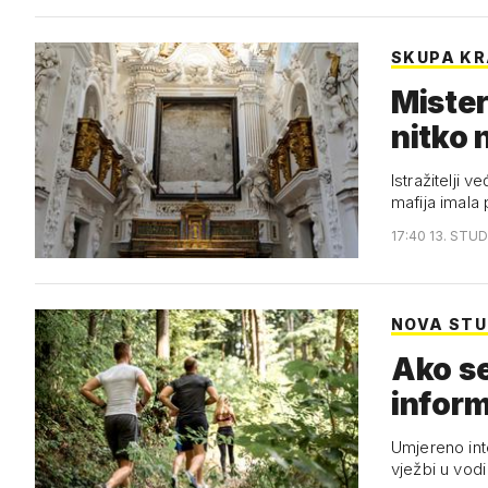
SKUPA K
Mister
nitko 
Istražitelji 
mafija imala 
17:40 13. STUD
NOVA STU
Ako se
inform
Umjereno inte
vježbi u vodi