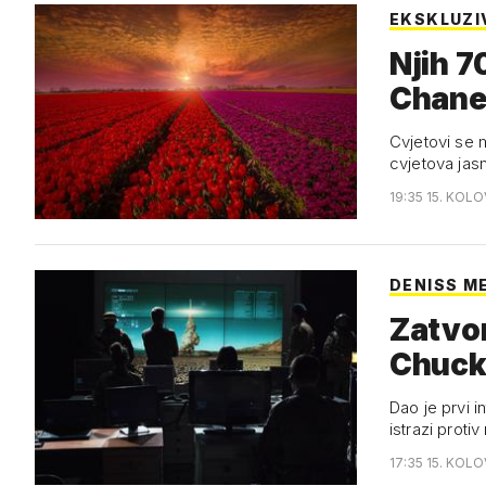
EKSKLUZI
Njih 7
Chane
Cvjetovi se 
cvjetova jasm
19:35 15. KOL
DENISS M
Zatvor
Chuck
Dao je prvi i
istrazi protiv
17:35 15. KOL