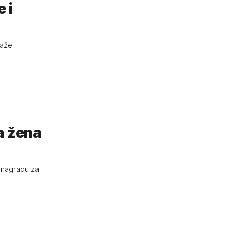
 i
kaže
a žena
u nagradu za