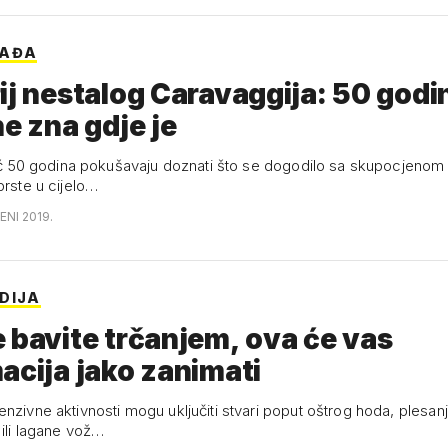
RAĐA
ij nestalog Caravaggija: 50 godi
ne zna gdje je
već 50 godina pokušavaju doznati što se dogodilo sa skupocjenom sl
prste u cijelo…
ENI 2019.
DIJA
 bavite trčanjem, ova će vas
acija jako zanimati
nzivne aktivnosti mogu uključiti stvari poput oštrog hoda, plesan
 ili lagane vož…