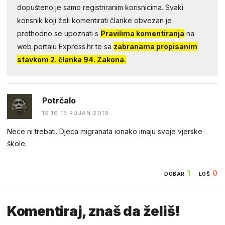
dopušteno je samo registriranim korisnicima. Svaki
korisnik koji želi komentirati članke obvezan je
prethodno se upoznati s
Pravilima komentiranja
na
web portalu Express.hr te sa
zabranama propisanim
stavkom 2. članka 94. Zakona.
Potrčalo
19:16 15.RUJAN 2019.
Neće ni trebati. Djeca migranata ionako imaju svoje vjerske
škole.
1
0
DOBAR
LOŠ
Komentiraj, znaš da želiš!