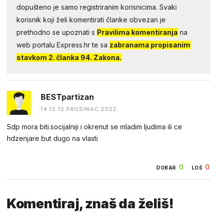
dopušteno je samo registriranim korisnicima. Svaki
korisnik koji želi komentirati članke obvezan je
prethodno se upoznati s
Pravilima komentiranja
na
web portalu Express.hr te sa
zabranama propisanim
stavkom 2. članka 94. Zakona.
BESTpartizan
14:13 12.PROSINAC 2022.
Sdp mora biti.socijalniji i okrenut se mladim ljudima ili ce
hdzenjare but dugo na vlasti
0
0
DOBAR
LOŠ
Komentiraj, znaš da želiš!