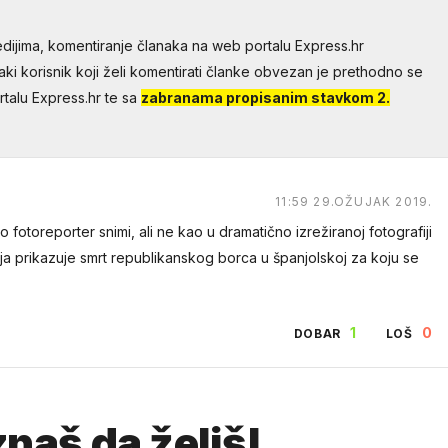
dijima, komentiranje članaka na web portalu Express.hr
aki korisnik koji želi komentirati članke obvezan je prethodno se
talu Express.hr te sa
zabranama propisanim stavkom 2.
11:59 29.OŽUJAK 2019.
o fotoreporter snimi, ali ne kao u dramatično izrežiranoj fotografiji
oja prikazuje smrt republikanskog borca u španjolskoj za koju se
1
0
DOBAR
LOŠ
naš da želiš!