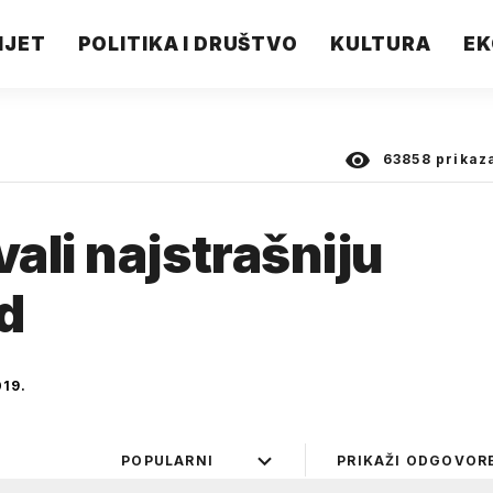
IJET
POLITIKA I DRUŠTVO
KULTURA
EK
63858
prikaz
ali najstrašniju
ad
19.
POPULARNI
PRIKAŽI ODGOVOR