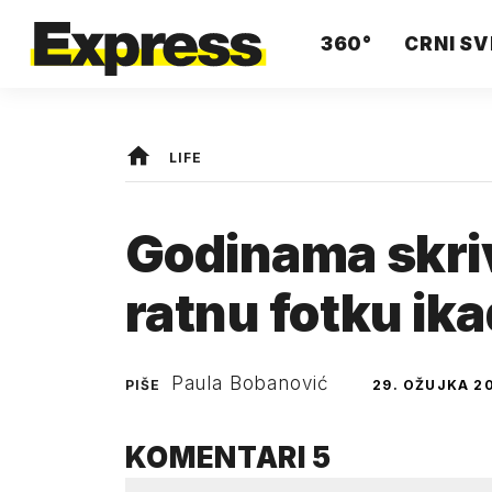
360°
CRNI SV
LIFE
Godinama skriv
ratnu fotku ik
Paula Bobanović
PIŠE
29. OŽUJKA 20
KOMENTARI
5