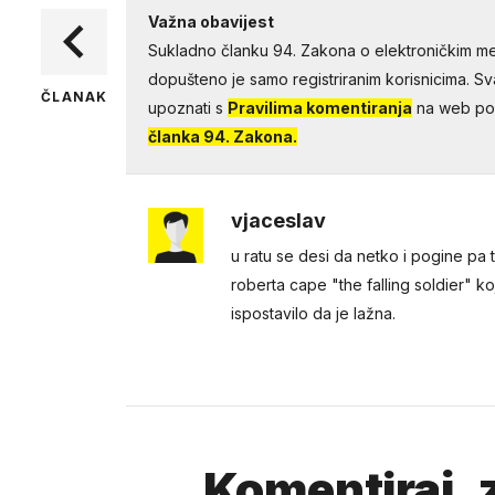
Važna obavijest
Sukladno članku 94. Zakona o elektroničkim me
dopušteno je samo registriranim korisnicima. Sv
ČLANAK
upoznati s
Pravilima komentiranja
na web por
članka 94. Zakona.
vjaceslav
u ratu se desi da netko i pogine pa t
roberta cape "the falling soldier" k
ispostavilo da je lažna.
Komentiraj, z