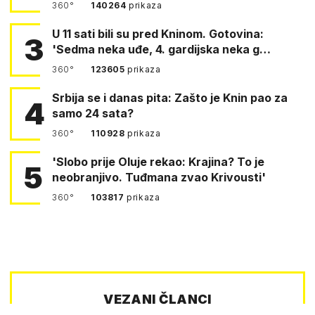
360°
140264
prikaza
U 11 sati bili su pred Kninom. Gotovina:
3
'Sedma neka uđe, 4. gardijska neka g…
360°
123605
prikaza
Srbija se i danas pita: Zašto je Knin pao za
4
samo 24 sata?
360°
110928
prikaza
'Slobo prije Oluje rekao: Krajina? To je
5
neobranjivo. Tuđmana zvao Krivousti'
360°
103817
prikaza
VEZANI ČLANCI