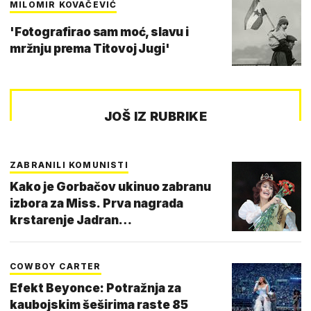
MILOMIR KOVAČEVIĆ
'Fotografirao sam moć, slavu i
mržnju prema Titovoj Jugi'
JOŠ IZ RUBRIKE
ZABRANILI KOMUNISTI
Kako je Gorbačov ukinuo zabranu
izbora za Miss. Prva nagrada
krstarenje Jadran…
COWBOY CARTER
Efekt Beyonce: Potražnja za
kaubojskim šeširima raste 85