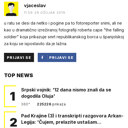
vjaceslav
11:59 29.OŽUJAK 2019.
u ratu se desi da netko i pogine pa to fotoreporter snimi, ali ne
kao u dramatično izrežiranoj fotografiji roberta cape "the falling
soldier" koja prikazuje smrt republikanskog borca u španjolskoj
za koju se ispostavilo da je lažna.
PRIJAVI SE
PRIJAVI SE
PUTEM
TOP NEWS
FACEBOOKA
Srpski vojnik: '12 dana nismo znali da se
1
dogodila Oluja'
360°
225226
prikaza
Pad Krajine (3) i transkripti razgovora Arkan-
2
Legija: 'Čujem, prelazite ustašam…