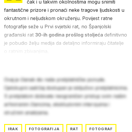
čak i u takvim okolnostima mogu snimiti
fantastične prizore i pronaći neke tragove ljudskosti u
okrutnom i neljudskom okruženju. Povijest ratne
fotografije seže u Prvi svjetski rat, no Španjolski
građanski rat
30-ih godina prošlog stoljeća
definitivno
je pobudio želju medija da detaljno informiraju čitatelje
o ratnim zbivanjima.
Ovaj je članak dio naše pretplatničke ponude.
Cjelokupni sadržaj dostupan je isključivo pretplatnicima.
S pretplatom dobivate neograničen pristup svim našim
arhiviranim člancima, ekskluzivnim intervjuima i
stručnim analizama.
IRAK
FOTOGRAFIJA
RAT
FOTOGRAF