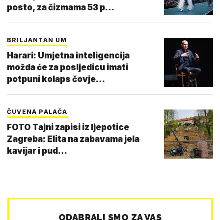
posto, za čizmama 53 p…
BRILJANTAN UM
Harari: Umjetna inteligencija
možda će za posljedicu imati
potpuni kolaps čovje…
ČUVENA PALAČA
FOTO Tajni zapisi iz ljepotice
Zagreba: Elita na zabavama jela
kavijar i pud…