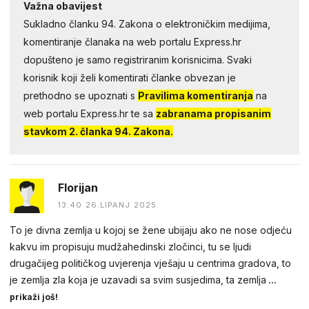
Važna obavijest
Sukladno članku 94. Zakona o elektroničkim medijima,
komentiranje članaka na web portalu Express.hr
dopušteno je samo registriranim korisnicima. Svaki
korisnik koji želi komentirati članke obvezan je
prethodno se upoznati s
Pravilima komentiranja
na
web portalu Express.hr te sa
zabranama propisanim
stavkom 2. članka 94. Zakona.
Florijan
13:40 26.LIPANJ 2025.
To je divna zemlja u kojoj se žene ubijaju ako ne nose odjeću
kakvu im propisuju mudžahedinski zločinci, tu se ljudi
drugačijeg političkog uvjerenja vješaju u centrima gradova, to
je zemlja zla koja je uzavadi sa svim susjedima, ta zemlja
...
prikaži još!