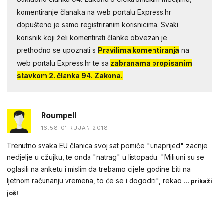
komentiranje članaka na web portalu Express.hr
dopušteno je samo registriranim korisnicima. Svaki
korisnik koji želi komentirati članke obvezan je
prethodno se upoznati s
Pravilima komentiranja
na
web portalu Express.hr te sa
zabranama propisanim
stavkom 2. članka 94. Zakona.
Roumpell
16:58 01.RUJAN 2018.
Trenutno svaka EU članica svoj sat pomiče "unaprijed" zadnje
nedjelje u ožujku, te onda "natrag" u listopadu. "Milijuni su se
oglasili na anketu i mislim da trebamo cijele godine biti na
ljetnom računanju vremena, to će se i dogoditi", rekao
... prikaži
još!