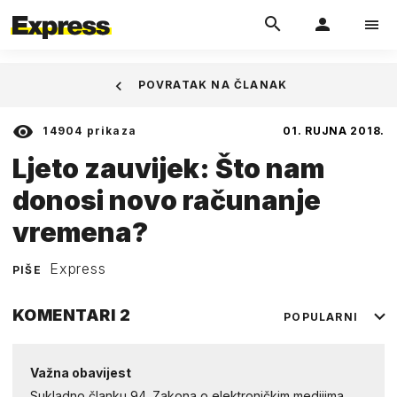
POVRATAK NA ČLANAK
14904
prikaza
01. RUJNA 2018.
Ljeto zauvijek: Što nam
donosi novo računanje
vremena?
Express
PIŠE
KOMENTARI
2
POPULARNI
Važna obavijest
Sukladno članku 94. Zakona o elektroničkim medijima,