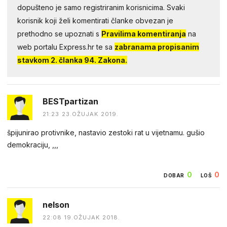
dopušteno je samo registriranim korisnicima. Svaki
korisnik koji želi komentirati članke obvezan je
prethodno se upoznati s
Pravilima komentiranja
na
web portalu Express.hr te sa
zabranama propisanim
stavkom 2. članka 94. Zakona.
BESTpartizan
21:23 23.OŽUJAK 2019.
špijunirao protivnike, nastavio zestoki rat u vijetnamu. gušio
demokraciju, ,,,
0
0
DOBAR
LOŠ
nelson
22:08 19.OŽUJAK 2018.