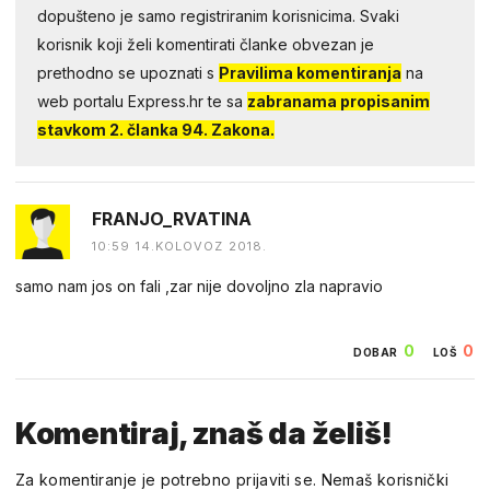
dopušteno je samo registriranim korisnicima. Svaki
korisnik koji želi komentirati članke obvezan je
prethodno se upoznati s
Pravilima komentiranja
na
web portalu Express.hr te sa
zabranama propisanim
stavkom 2. članka 94. Zakona.
FRANJO_RVATINA
10:59 14.KOLOVOZ 2018.
samo nam jos on fali ,zar nije dovoljno zla napravio
0
0
DOBAR
LOŠ
Komentiraj, znaš da želiš!
Za komentiranje je potrebno prijaviti se. Nemaš korisnički