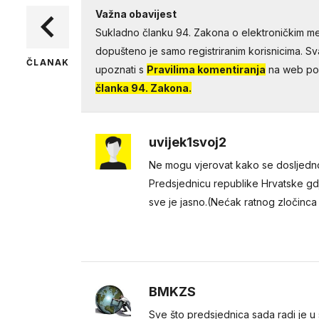
Važna obavijest
Sukladno članku 94. Zakona o elektroničkim me
dopušteno je samo registriranim korisnicima. Sv
ČLANAK
upoznati s
Pravilima komentiranja
na web por
članka 94. Zakona.
uvijek1svoj2
Ne mogu vjerovat kako se dosljedno
Predsjednicu republike Hrvatske gdj
sve je jasno.(Nećak ratnog zločinca An
BMKZS
Sve što predsjednica sada radi je u 