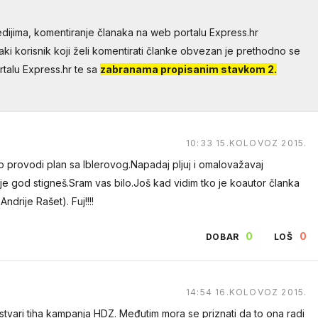
dijima, komentiranje članaka na web portalu Express.hr
aki korisnik koji želi komentirati članke obvezan je prethodno se
talu Express.hr te sa
zabranama propisanim stavkom 2.
10:33 15.KOLOVOZ 2015.
 provodi plan sa Iblerovog.Napadaj pljuj i omalovažavaj
e god stigneš.Sram vas bilo.Još kad vidim tko je koautor članka
drije Rašet). Fuj!!!!
0
0
DOBAR
LOŠ
14:54 16.KOLOVOZ 2015.
stvari tiha kampanja HDZ. Međutim mora se priznati da to ona radi