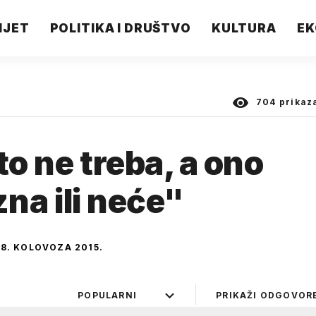
IJET
POLITIKA I DRUŠTVO
KULTURA
EK
704
prikaz
to ne treba, a ono
 zna ili neće"
18. KOLOVOZA 2015.
POPULARNI
PRIKAŽI ODGOVOR