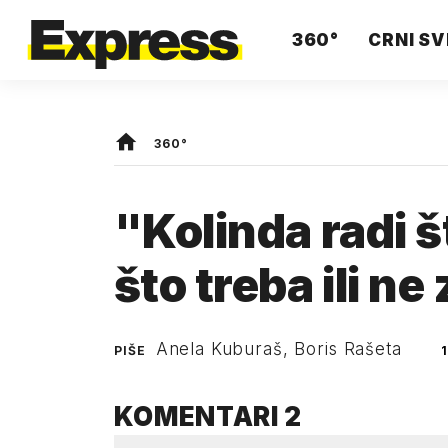
360°
CRNI SV
360°
"Kolinda radi š
što treba ili ne
Anela Kuburaš, Boris Rašeta
PIŠE
KOMENTARI
2