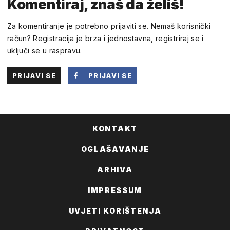
Komentiraj, znaš da želiš!
Za komentiranje je potrebno prijaviti se. Nemaš korisnički
račun? Registracija je brza i jednostavna, registriraj se i
uključi se u raspravu.
PRIJAVI SE
PRIJAVI SE
PUTEM
FACEBOOKA
KONTAKT
OGLAŠAVANJE
ARHIVA
IMPRESSUM
UVJETI KORIŠTENJA