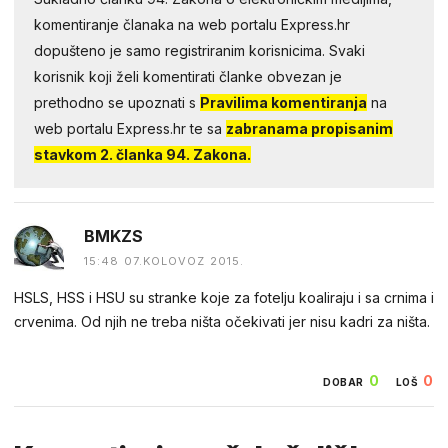
komentiranje članaka na web portalu Express.hr
dopušteno je samo registriranim korisnicima. Svaki
korisnik koji želi komentirati članke obvezan je
prethodno se upoznati s
Pravilima komentiranja
na
web portalu Express.hr te sa
zabranama propisanim
stavkom 2. članka 94. Zakona.
BMKZS
15:48 07.KOLOVOZ 2015.
HSLS, HSS i HSU su stranke koje za fotelju koaliraju i sa crnima i
crvenima. Od njih ne treba ništa očekivati jer nisu kadri za ništa.
0
0
DOBAR
LOŠ