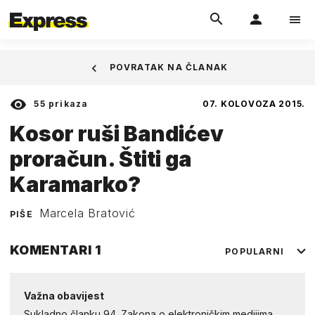
POVRATAK NA ČLANAK
55
prikaza
07. KOLOVOZA 2015.
Kosor ruši Bandićev
proračun. Štiti ga
Karamarko?
Marcela Bratović
PIŠE
KOMENTARI
1
POPULARNI
Važna obavijest
Sukladno članku 94. Zakona o elektroničkim medijima,