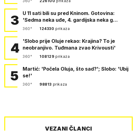
360°
226100
prikaza
U 11 sati bili su pred Kninom. Gotovina:
3
'Sedma neka uđe, 4. gardijska neka g…
360°
124330
prikaza
'Slobo prije Oluje rekao: Krajina? To je
4
neobranjivo. Tuđmana zvao Krivousti'
360°
108129
prikaza
Martić: 'Počela Oluja, što sad?'; Slobo: 'Ubij
5
se!'
360°
98813
prikaza
VEZANI ČLANCI