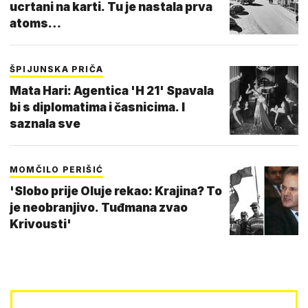
ucrtani na karti. Tu je nastala prva
atoms…
ŠPIJUNSKA PRIČA
Mata Hari: Agentica 'H 21' Spavala
bi s diplomatima i časnicima. I
saznala sve
MOMČILO PERIŠIĆ
'Slobo prije Oluje rekao: Krajina? To
je neobranjivo. Tuđmana zvao
Krivousti'