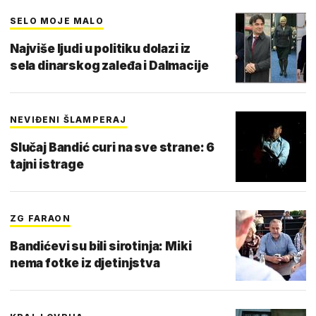
SELO MOJE MALO
Najviše ljudi u politiku dolazi iz
sela dinarskog zaleđa i Dalmacije
NEVIĐENI ŠLAMPERAJ
Slučaj Bandić curi na sve strane: 6
tajni istrage
ZG FARAON
Bandićevi su bili sirotinja: Miki
nema fotke iz djetinjstva