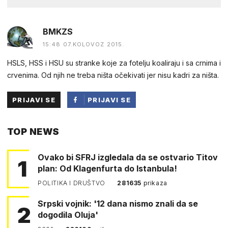
BMKZS
15:48 07.KOLOVOZ 2015.
HSLS, HSS i HSU su stranke koje za fotelju koaliraju i sa crnima i
crvenima. Od njih ne treba ništa očekivati jer nisu kadri za ništa.
PRIJAVI SE
PRIJAVI SE
PUTEM
TOP NEWS
FACEBOOKA
Ovako bi SFRJ izgledala da se ostvario Titov
1
plan: Od Klagenfurta do Istanbula!
POLITIKA I DRUŠTVO
281635
prikaza
Srpski vojnik: '12 dana nismo znali da se
2
dogodila Oluja'