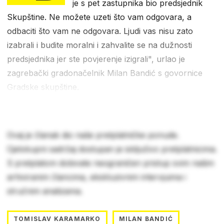
je s pet zastupnika bio predsjednik
Skupštine. Ne možete uzeti što vam odgovara, a
odbaciti što vam ne odgovara. Ljudi vas nisu zato
izabrali i budite moralni i zahvalite se na dužnosti
predsjednika jer ste povjerenje izigrali", urlao je
zagrebački gradonačelnik Milan Bandić s govornice
Gradske skupštine.
Ovaj je članak dio naše pretplatničke ponude.
Cjelokupni sadržaj dostupan je isključivo pretplatnicima.
S pretplatom dobivate neograničen pristup svim našim
arhiviranim člancima, ekskluzivnim intervjuima i
stručnim analizama.
TOMISLAV KARAMARKO
MILAN BANDIĆ