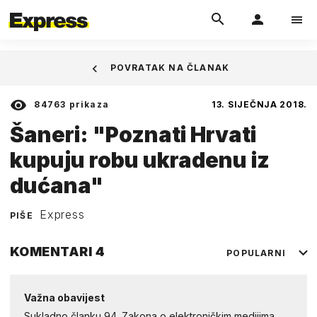
POVRATAK NA ČLANAK
84763
prikaza
13. SIJEČNJA 2018.
Šaneri: "Poznati Hrvati
kupuju robu ukradenu iz
dućana"
Express
PIŠE
KOMENTARI
4
POPULARNI
Važna obavijest
Sukladno članku 94. Zakona o elektroničkim medijima,