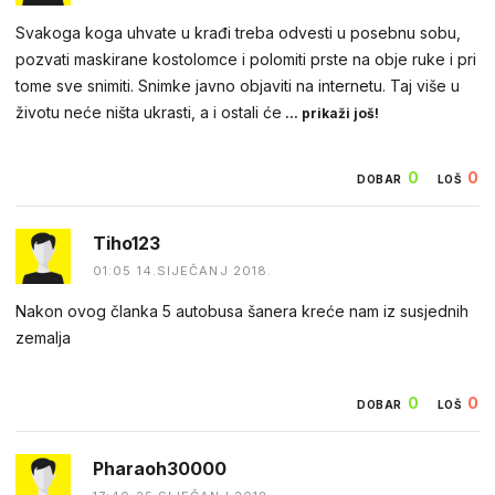
Svakoga koga uhvate u krađi treba odvesti u posebnu sobu,
pozvati maskirane kostolomce i polomiti prste na obje ruke i pri
tome sve snimiti. Snimke javno objaviti na internetu. Taj više u
životu neće ništa ukrasti, a i ostali će
... prikaži još!
0
0
DOBAR
LOŠ
Tiho123
01:05 14.SIJEČANJ 2018.
Nakon ovog članka 5 autobusa šanera kreće nam iz susjednih
zemalja
0
0
DOBAR
LOŠ
Pharaoh30000