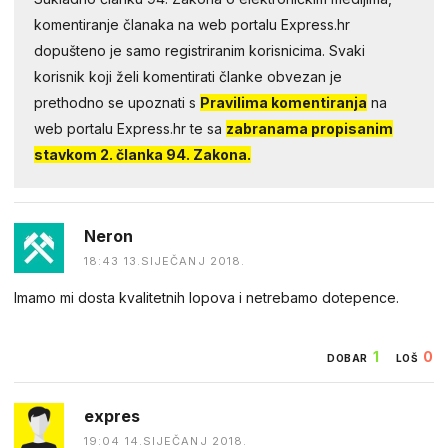
komentiranje članaka na web portalu Express.hr
dopušteno je samo registriranim korisnicima. Svaki
korisnik koji želi komentirati članke obvezan je
prethodno se upoznati s
Pravilima komentiranja
na
web portalu Express.hr te sa
zabranama propisanim
stavkom 2. članka 94. Zakona.
Neron
18:43 13.SIJEČANJ 2018.
Imamo mi dosta kvalitetnih lopova i netrebamo dotepence.
1
0
DOBAR
LOŠ
expres
19:04 14.SIJEČANJ 2018.