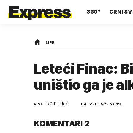
360°
CRNI SV
LIFE
Leteći Finac: Bi
uništio ga je a
Raif Okić
PIŠE
04. VELJAČE 2019.
KOMENTARI
2