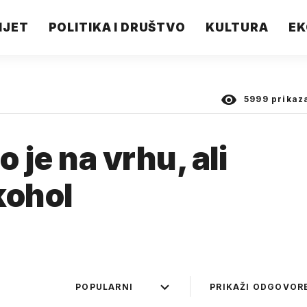
IJET
POLITIKA I DRUŠTVO
KULTURA
EK
5999
prikaz
o je na vrhu, ali
lkohol
POPULARNI
PRIKAŽI ODGOVOR