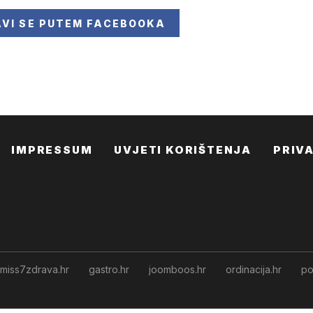
AVI SE
PUTEM FACEBOOKA
IMPRESSUM
UVJETI KORIŠTENJA
PRIV
miss7zdrava.hr
gastro.hr
joomboos.hr
ordinacija.hr
po