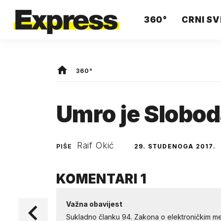
360°
CRNI SV
360°
Umro je Slobod
Raif Okić
PIŠE
29. STUDENOGA 2017.
KOMENTARI
1
Važna obavijest
Sukladno članku 94. Zakona o elektroničkim me