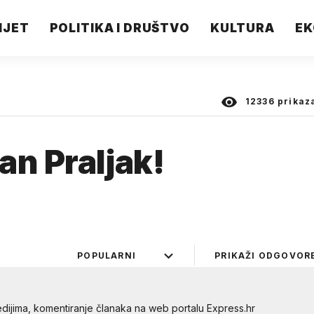
IJET
POLITIKA I DRUŠTVO
KULTURA
EK
12336
prikaz
an Praljak!
POPULARNI
PRIKAŽI ODGOVOR
dijima, komentiranje članaka na web portalu Express.hr