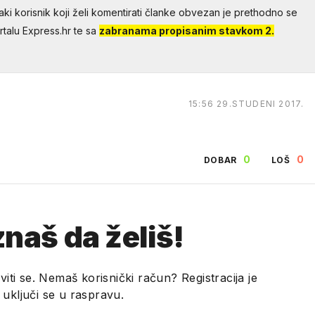
aki korisnik koji želi komentirati članke obvezan je prethodno se
talu Express.hr te sa
zabranama propisanim stavkom 2.
15:56 29.STUDENI 2017.
.
0
0
DOBAR
LOŠ
naš da želiš!
viti se. Nemaš korisnički račun? Registracija je
i uključi se u raspravu.