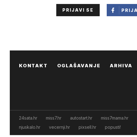
PRIJAVI SE
PRIJ
KONTAKT
OGLAŠAVANJE
ARHIVA
24sata.hr
miss7.hr
autostart.hr
miss7mama.hr
njuskalo.hr
vecernji.hr
pixsell.hr
popusti!