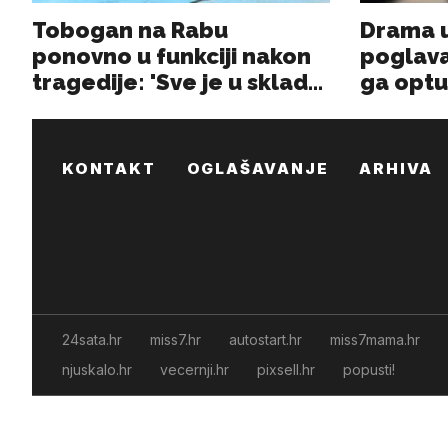
KONTAKT
OGLAŠAVANJE
ARHIVA
24sata.hr
miss7.hr
autostart.hr
miss7mama.hr
njuskalo.hr
vecernji.hr
pixsell.hr
popusti!