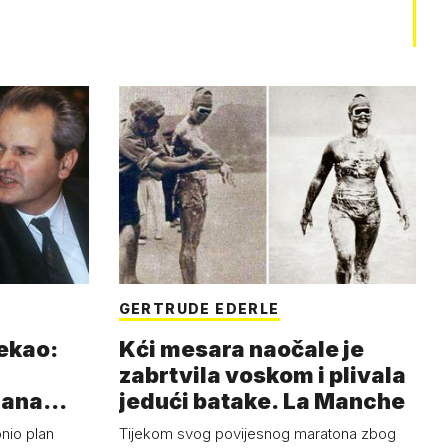
GERTRUDE EDERLE
rekao:
Kći mesara naočale je
zabrtvila voskom i plivala
mana
jedući batake. La Manche
onio plan
Tijekom svog povijesnog maratona zbog