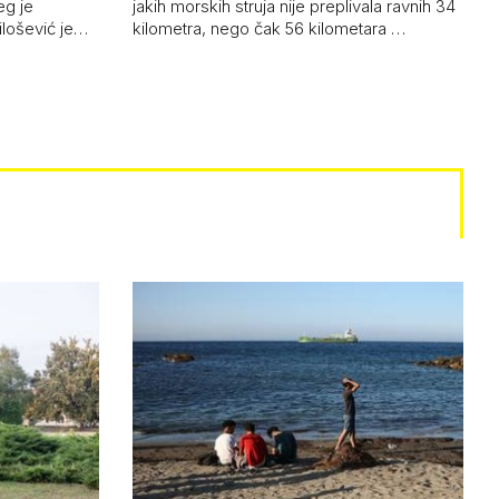
eg je
jakih morskih struja nije preplivala ravnih 34
ilošević je…
kilometra, nego čak 56 kilometara …