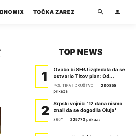
ONOMIX
TOČKA ZAREZ
TOP NEWS
a
Ovako bi SFRJ izgledala da se
1
ostvario Titov plan: Od
Klagenfurta do Istanbula!
POLITIKA I DRUŠTVO
280855
prikaza
Srpski vojnik: '12 dana nismo
2
znali da se dogodila Oluja'
360°
225773
prikaza