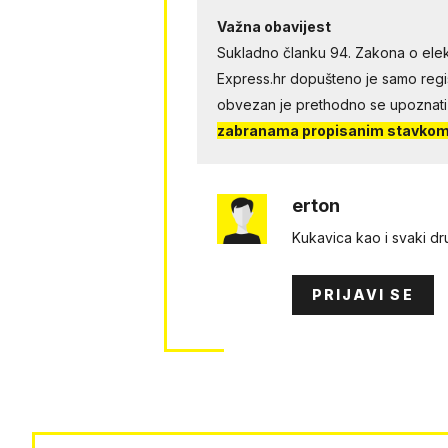
Važna obavijest
Sukladno članku 94. Zakona o elek
Express.hr dopušteno je samo regist
obvezan je prethodno se upoznati
zabranama propisanim stavkom 
erton
Kukavica kao i svaki dru
PRIJAVI SE