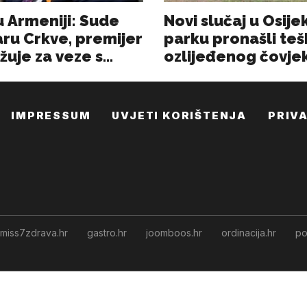
IMPRESSUM
UVJETI KORIŠTENJA
PRIV
miss7zdrava.hr
gastro.hr
joomboos.hr
ordinacija.hr
po