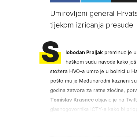
Umirovljeni general Hrvat
tijekom izricanja presude
S
lobodan Praljak
preminuo je u 
haškom sudu navode kako još ni
stožera HVO-a umro je u bolnici u Ha
pošto mu je Međunarodni kazneni sud
godina zatvora za ratne zločine, potvr
Tomislav Krasnec
objavio je na Twi
glasnogovornika ICTY-a kako bi priopć