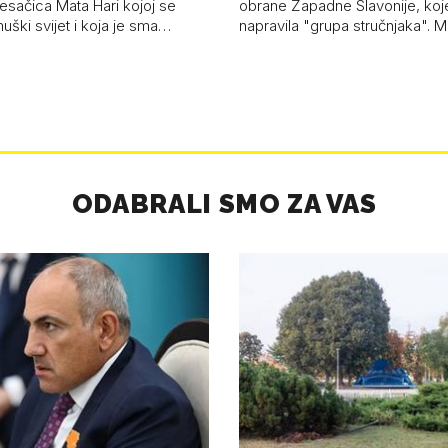
esačica Mata Hari kojoj se
obrane Zapadne Slavonije, koj
uški svijet i koja je sma…
napravila "grupa stručnjaka". M