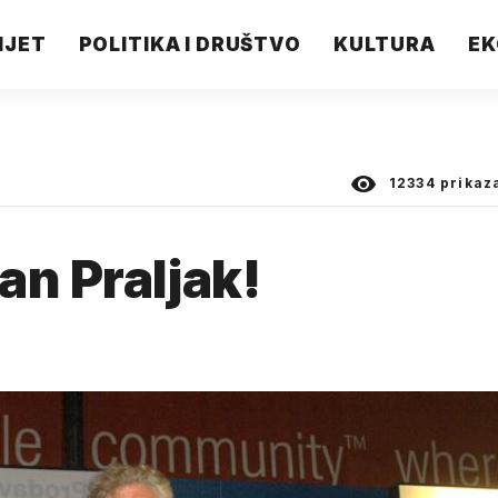
IJET
POLITIKA I DRUŠTVO
KULTURA
EK
12334
prikaz
an Praljak!