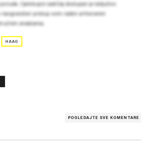
 ponude. Cjelokupni sadržaj dostupan je isključivo
e neograničen pristup svim našim arhiviranim
stručnim analizama.
HAAG
POGLEDAJTE SVE
KOMENTARE