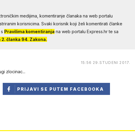
troničkim medijima, komentiranje članaka na web portalu
riranim korisnicima. Svaki korisnik koji želi komentirati članke
 s
Pravilima komentiranja
na web portalu Express.hr te sa
2. članka 94. Zakona.
15:56 29.STUDENI 2017.
gi zlocinac...
PRIJAVI SE
PUTEM FACEBOOKA