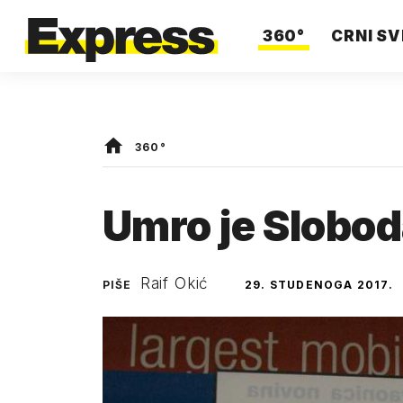
360°
CRNI SV
360°
Umro je Slobod
Raif Okić
PIŠE
29. STUDENOGA 2017.