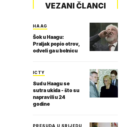
VEZANI ČLANCI
HAAG
Šok u Haagu:
Praljak popio otrov,
odveli ga u bolnicu
ICTY
Sud u Haagu se
sutra ukida - što su
napravili u 24
godine
PRESUDA U SRIJEDU