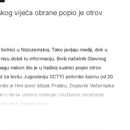
skog vijeća obrane popio je otrov
bolnici u Nizozemskoj. Tako javljaju mediji, dok u
su dobili tu informaciju. Bivši načelnik Glavnog
agu nakon što je u haškoj sudnici popio otrov
 za bivšu Jugoslaviju (ICTY) potvrdio kaznu od 20
dio je Hini izvor blizak Praljku. Dopisnik Večernjaka
tteru da se uskoro očekuje i službeno obraćanja
ili da je Praljak umro.