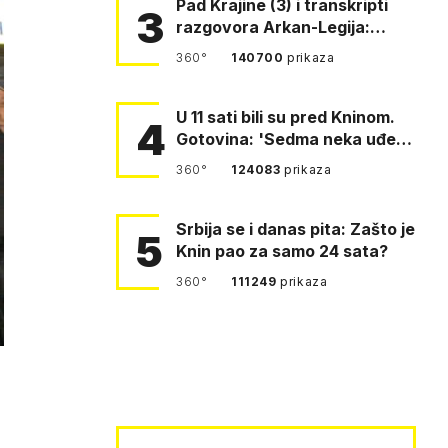
Pad Krajine (3) i transkripti
3
razgovora Arkan-Legija:
'Čujem, prelazite ustašam…
360°
140700
prikaza
U 11 sati bili su pred Kninom.
4
Gotovina: 'Sedma neka uđe,
4. gardijska neka g…
360°
124083
prikaza
Srbija se i danas pita: Zašto je
5
Knin pao za samo 24 sata?
360°
111249
prikaza