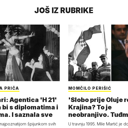
JOŠ IZ RUBRIKE
A PRIČA
MOMČILO PERIŠIĆ
i: Agentica 'H 21'
'Slobo prije Oluje 
 bi s diplomatima i
Krajina? To je
ma. I saznala sve
neobranjivo. Tuđ
zvao Krivousti'
 najpoznatijom špijunkom svih
U travnju 1995. Mile Martić je d