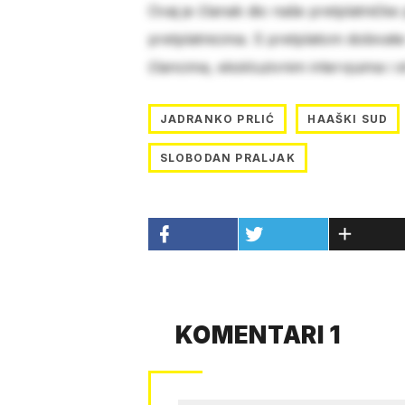
Ovaj je članak dio naše pretplatničke
pretplatnicima. S pretplatom dobivat
člancima, ekskluzivnim intervjuima i 
JADRANKO PRLIĆ
HAAŠKI SUD
SLOBODAN PRALJAK
KOMENTARI 1