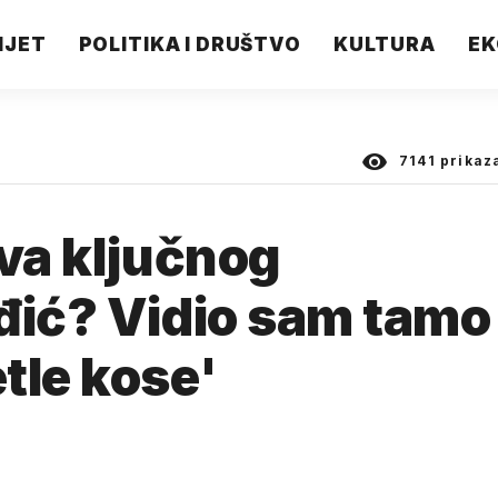
IJET
POLITIKA I DRUŠTVO
KULTURA
EK
7141
prikaz
tva ključnog
đić? Vidio sam tamo
tle kose'