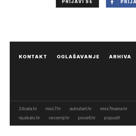
PRIJAVI SE
PRIJ
KONTAKT
OGLAŠAVANJE
ARHIVA
24sata.hr
miss7.hr
autostart.hr
miss7mama.hr
njuskalo.hr
vecernji.hr
pixsell.hr
popusti!