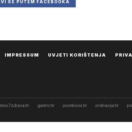
AVI SE
PUTEM FACEBOOKA
IMPRESSUM
UVJETI KORIŠTENJA
PRIV
miss7zdrava.hr
gastro.hr
joomboos.hr
ordinacija.hr
po