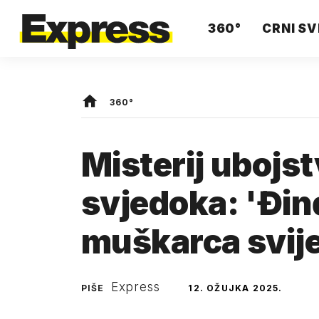
360°
CRNI SV
360°
Misterij ubojs
svjedoka: 'Đin
muškarca svije
Express
PIŠE
12. OŽUJKA 2025.