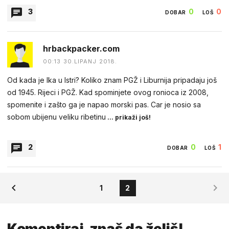
3
0
0
DOBAR
LOŠ
hrbackpacker.com
hrbackpacker.com
00:14 30.LIPANJ 2018.
00:13 30.LIPANJ 2018.
Ako je Ika u Istri i Preluk može biti u Opatiji hahaha. Očito tu još
Od kada je Ika u Istri? Koliko znam PGŽ i Liburnija pripadaju još
vladaju granice iz vremena Mussolinija.
od 1945. Rijeci i PGŽ. Kad spominjete ovog ronioca iz 2008,
spomenite i zašto ga je napao morski pas. Car je nosio sa
sobom ubijenu veliku ribetinu
... prikaži još!
0
1
DOBAR
LOŠ
2
0
1
DOBAR
LOŠ
nelson
10:37 30.LIPANJ 2018.
nelson
e to ne znam .u opatiji je isto bio napad morskog psa 1961.
1
2
10:42 24.SRPANJ 2018.
0
0
u iki je napao poljskog turista mislim da se napad desio daleko
DOBAR
LOŠ
Komentiraj, znaš da želiš!
od obale ..vis,, da morskog psa je privukla krv došao 10 m od