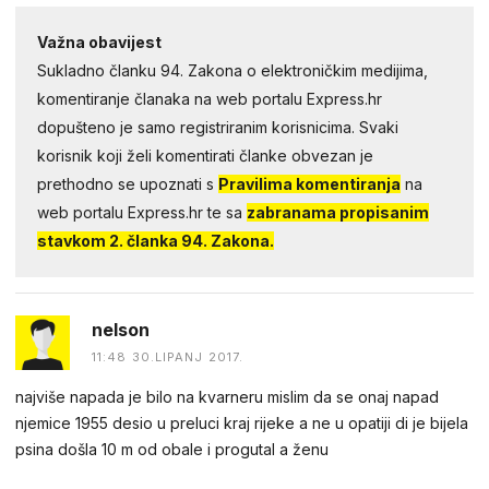
Važna obavijest
Sukladno članku 94. Zakona o elektroničkim medijima,
komentiranje članaka na web portalu Express.hr
dopušteno je samo registriranim korisnicima. Svaki
korisnik koji želi komentirati članke obvezan je
prethodno se upoznati s
Pravilima komentiranja
na
web portalu Express.hr te sa
zabranama propisanim
stavkom 2. članka 94. Zakona.
nelson
11:48 30.LIPANJ 2017.
najviše napada je bilo na kvarneru mislim da se onaj napad
njemice 1955 desio u preluci kraj rijeke a ne u opatiji di je bijela
psina došla 10 m od obale i progutal a ženu