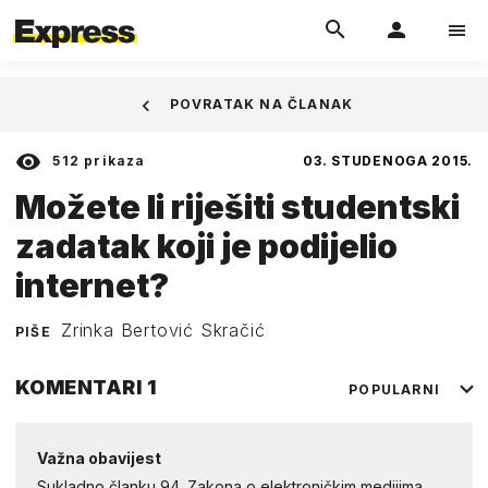
POVRATAK NA ČLANAK
512
prikaza
03. STUDENOGA 2015.
Možete li riješiti studentski
zadatak koji je podijelio
internet?
Zrinka Bertović Skračić
PIŠE
KOMENTARI
1
POPULARNI
Važna obavijest
Sukladno članku 94. Zakona o elektroničkim medijima,