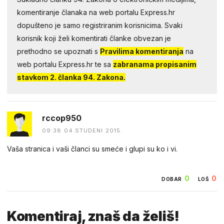
komentiranje članaka na web portalu Express.hr
dopušteno je samo registriranim korisnicima. Svaki
korisnik koji želi komentirati članke obvezan je
prethodno se upoznati s
Pravilima komentiranja
na
web portalu Express.hr te sa
zabranama propisanim
stavkom 2. članka 94. Zakona.
rccop950
09:38 04.STUDENI 2015.
Vaša stranica i vaši članci su smeće i glupi su ko i vi.
0
0
DOBAR
LOŠ
Komentiraj, znaš da želiš!