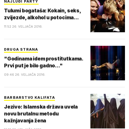
NAJLUĐI PARTY
Tulumi bogataša: Kokain, seks,
zvijezde, alkohol u potocima...
11:52 26. VELJAČA 2016.
DRUGA STRANA
"Godinama idem prostitutkama.
Prvi put je bilo gadno..."
09:46 26. VELJAČA 2016.
BARBARSTVO KALIFATA
Jezivo: Islamska država uvela
novu brutalnu metodu
kažnjavanja žena