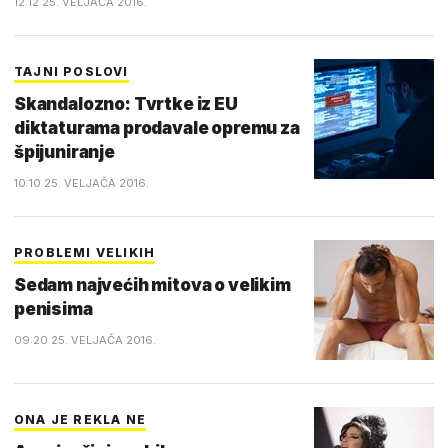
12:12 25. VELJAČA 2016.
TAJNI POSLOVI
Skandalozno: Tvrtke iz EU
diktaturama prodavale opremu za
špijuniranje
10:10 25. VELJAČA 2016.
PROBLEMI VELIKIH
Sedam najvećih mitova o velikim
penisima
09:20 25. VELJAČA 2016.
ONA JE REKLA NE