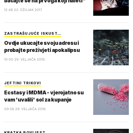
bacajte se na prvoga koji naleti"
12:48 23. OŽUJAK 2017.
ZASTRAŠUJUĆE ISKUST…
Ovdje ukucajte svoju adresu i
probajte preživjeti apokalipsu
10:00 29. VELJAČA 2016.
JEFTINI TRIKOVI
Ecstasy i MDMA - vjerojatno su
vam 'uvalili' sol za kupanje
09:58 29. VELJAČA 2016.
KRATKA POVIJEST