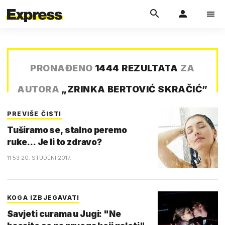
PRONAĐENO
1444 REZULTATA
ZA
AUTORA
„
ZRINKA BERTOVIĆ SKRAČIĆ
”
PREVIŠE ČISTI
Tuširamo se, stalno peremo
ruke... Je li to zdravo?
11:53 20. STUDENI 2017.
KOGA IZBJEGAVATI
Savjeti curama u Jugi: "Ne