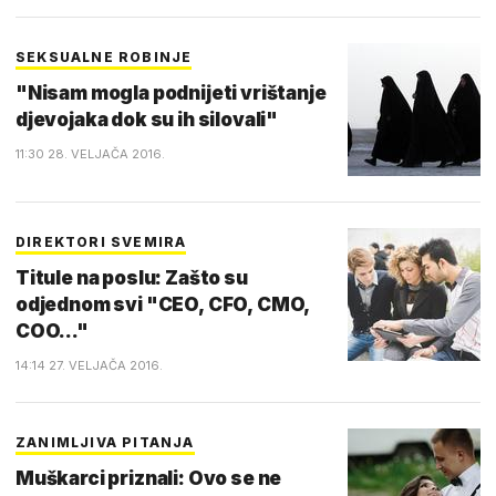
SEKSUALNE ROBINJE
"Nisam mogla podnijeti vrištanje
djevojaka dok su ih silovali"
11:30 28. VELJAČA 2016.
DIREKTORI SVEMIRA
Titule na poslu: Zašto su
odjednom svi "CEO, CFO, CMO,
COO..."
14:14 27. VELJAČA 2016.
ZANIMLJIVA PITANJA
Muškarci priznali: Ovo se ne