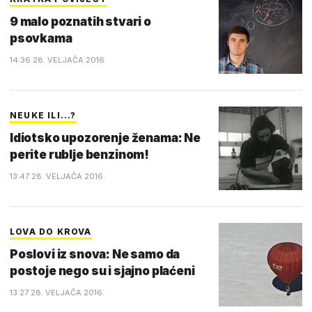
9 malo poznatih stvari o
psovkama
14:36 28. VELJAČA 2016.
NEUKE ILI...?
Idiotsko upozorenje ženama: Ne
perite rublje benzinom!
13:47 28. VELJAČA 2016.
LOVA DO KROVA
Poslovi iz snova: Ne samo da
postoje nego su i sjajno plaćeni
13:27 28. VELJAČA 2016.