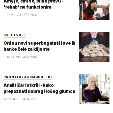
Amy je, čini se, bila u pravu -
'rehab' ne funkcionira
16:01 24. VELJAČA 2016.
SVI IH VOLE
Oni su novi superbogataši i sve ih
banke žele za klijente
15:01 24. VELJAČA 2016.
PRONALAZAK NAJBOLJIH
Analitičari otkrili - kako
prepoznati dobrog i lošeg glumca
14:27 24. VELJAČA 2016.