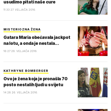
usudimo pitati naše cure
11:33 27. VELJAČA 2016.
MISTERIOZNA ŽENA
Gatara Maria obećavala jackpot
na lotu, a onda je nestala...
16:27 26. VELJAČA 2016.
KATHRYNE BOMBERGER
Ovo je žena koja je pronašla 70
posto nestalih ljudi u svijetu
14:28 26. VELJAČA 2016.