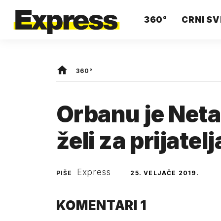
360°
CRNI SV
360°
Orbanu je Netan
želi za prijatelj
Express
PIŠE
25. VELJAČE 2019.
KOMENTARI
1