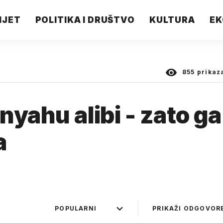
IJET
POLITIKA I DRUŠTVO
KULTURA
EK
855
prikaz
yahu alibi - zato ga
a
POPULARNI
PRIKAŽI ODGOVOR