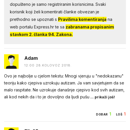
dopušteno je samo registriranim korisnicima. Svaki
korisnik koji želi komentirati članke obvezan je
prethodno se upoznati s
Pravilima komentiranja
na
web portalu Express.hr te sa
zabranama propisanim
stavkom 2. članka 94. Zakona.
Adam
12:00 28.KOLOVOZ 2018.
Ovo je najbolje u cjelom tekstu: Mnogi vjeruju u "nedokazanu"
teoriju kako cjepiva uzrokuju autizam. Ja vam savjetujem da se
malo raspitate. Ne uzrokuje današnje cjepivo kod svih autizam,
ali kod nekih da i to je dovoljno da ljudi pušu
... prikaži još!
1
1
DOBAR
LOŠ