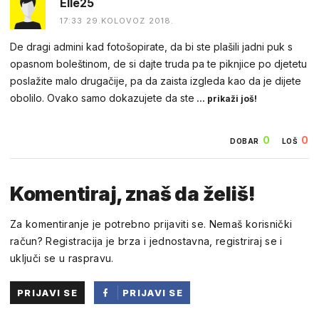
Elle25
17:33 29.KOLOVOZ 2018.
De dragi admini kad fotošopirate, da bi ste plašili jadni puk s
opasnom boleštinom, de si dajte truda pa te piknjice po djetetu
poslažite malo drugačije, pa da zaista izgleda kao da je dijete
obolilo. Ovako samo dokazujete da ste
... prikaži još!
0
0
DOBAR
LOŠ
Komentiraj, znaš da želiš!
Za komentiranje je potrebno prijaviti se. Nemaš korisnički
račun? Registracija je brza i jednostavna, registriraj se i
uključi se u raspravu.
PRIJAVI SE
PRIJAVI SE
PUTEM