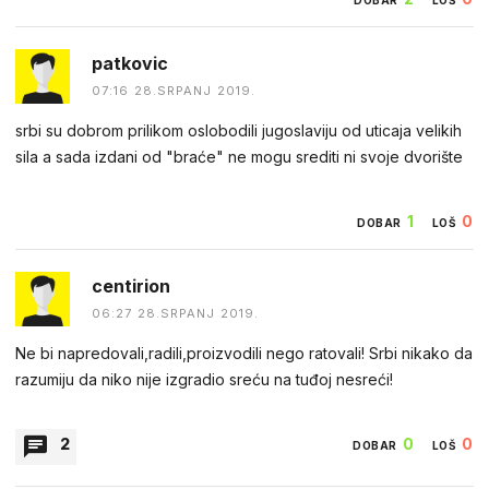
patkovic
07:16 28.SRPANJ 2019.
srbi su dobrom prilikom oslobodili jugoslaviju od uticaja velikih
sila a sada izdani od "braće" ne mogu srediti ni svoje dvorište
1
0
DOBAR
LOŠ
centirion
06:27 28.SRPANJ 2019.
Ne bi napredovali,radili,proizvodili nego ratovali! Srbi nikako da
razumiju da niko nije izgradio sreću na tuđoj nesreći!
2
0
0
DOBAR
LOŠ