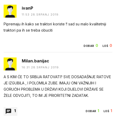
etnA
ivanP
09:27 28.SRPANJ 2019.
11:53 28.SRPANJ 2019.
Možda samo vežbaju da bi se odbranili, kao mnogo puta u
Pipremaju ih kako se traktori koriste !! sad su malo kvalitetniji
istoriji kada su napadani pa moraju da se brane... Ima (ne)ljudi
traktori pa ih se treba obuciti
koji se kunu krstom nožom i bombom...
0
0
DOBAR
LOŠ
0
0
DOBAR
LOŠ
Milan.banijac
crazy.dictator
16:31 28.SRPANJ 2019.
09:52 28.SRPANJ 2019.
A S KIM ĆE TO SRBIJA RATOVATI? SVE DOSADAŠNJE RATOVE
jeste bato. eno tamo 91 dok su uvezbavali voznju tenkova po
JE IZGUBILA , I POLOMILA ZUBE. IMAJU ONI VAŽNIJIH I
hrvatskoj napala ih neka"banda"naoruzana malokalibarkama i
GORUĆIH PROBLEMA U DRŽAVI KOJI DIJELOVI DRŽAVE SE
sacmaricama (na kraju i pobjedila). pamti li to historija?
ŽELE ODVOJITI, TO IM JE PRIORITETNI ZADATAK.
0
0
1
1
1
DOBAR
LOŠ
DOBAR
LOŠ