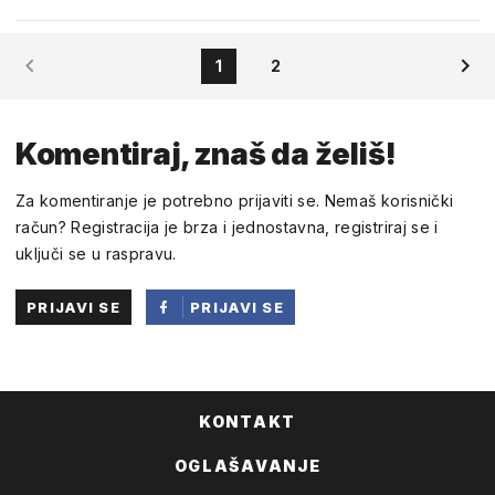
savatije
1
2
19:18 30.SRPANJ 2019.
A gde je to Hrvatska pobedila , Ameri i Švabe su to odradile pa
Komentiraj, znaš da želiš!
vas sad 'ebu ko majmune
Za komentiranje je potrebno prijaviti se. Nemaš korisnički
0
0
DOBAR
LOŠ
račun? Registracija je brza i jednostavna, registriraj se i
uključi se u raspravu.
PRIJAVI SE
PRIJAVI SE
PUTEM
FACEBOOKA
KONTAKT
OGLAŠAVANJE