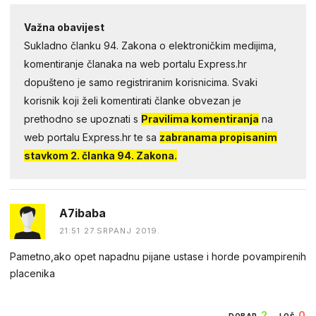
Važna obavijest
Sukladno članku 94. Zakona o elektroničkim medijima,
komentiranje članaka na web portalu Express.hr
dopušteno je samo registriranim korisnicima. Svaki
korisnik koji želi komentirati članke obvezan je
prethodno se upoznati s
Pravilima komentiranja
na
web portalu Express.hr te sa
zabranama propisanim
stavkom 2. članka 94. Zakona.
A7ibaba
21:51 27.SRPANJ 2019.
Pametno,ako opet napadnu pijane ustase i horde povampirenih
placenika
2
0
DOBAR
LOŠ