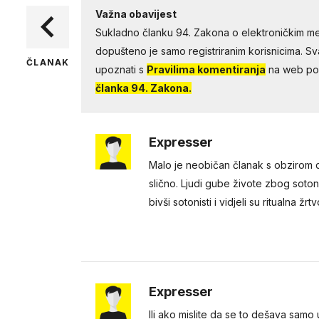
Važna obavijest
Sukladno članku 94. Zakona o elektroničkim me
dopušteno je samo registriranim korisnicima. Sv
ČLANAK
upoznati s
Pravilima komentiranja
na web por
članka 94. Zakona.
Expresser
Malo je neobičan članak s obzirom da
slično. Ljudi gube živote zbog soton
bivši sotonisti i vidjeli su ritualna
Expresser
Ili ako mislite da se to dešava samo