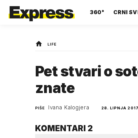
360°
CRNI SV
LIFE
Pet stvari o so
znate
Ivana Kalogjera
PIŠE
28. LIPNJA 2017
KOMENTARI
2