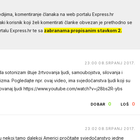
dijima, komentiranje članaka na web portalu Express.hr
aki korisnik koji želi komentirati članke obvezan je prethodno se
talu Express.hr te sa
zabranama propisanim stavkom 2.
23:00 08.SRPANJ 2017.
 sotonizam štuje žrtvovanja ljudi, samoubojstva, silovanja i
izma. Pogledajte npr. ovaj video, ima svjedočanstva ljudi koji su
 žrtvovanaj ljudi https://www.youtube.com/watch?v=j28bs2R-ybs
0
0
DOBAR
LOŠ
23:02 08.SRPANJ 2017.
 u nekoj tamo dalekoj Americi pročitajte svjedočanstvo jedne