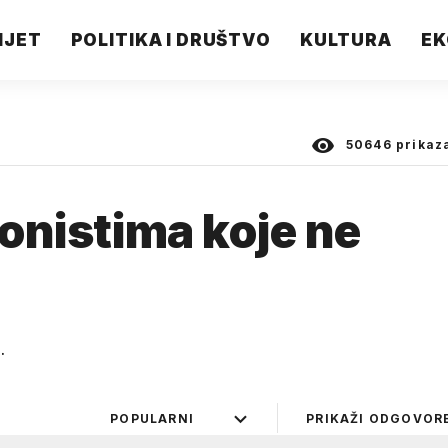
IJET
POLITIKA I DRUŠTVO
KULTURA
EK
50646
prikaz
tonistima koje ne
.
POPULARNI
PRIKAŽI ODGOVOR