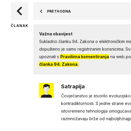
PRETHODNA
ČLANAK
Važna obavijest
Sukladno članku 94. Zakona o elektroničkim me
dopušteno je samo registriranim korisnicima. Sv
upoznati s
Pravilima komentiranja
na web por
članka 94. Zakona.
Satrapija
Čovječanstvo je stvorilo evolucijsko-
kontradiktornosti. S jedne strane evol
istovremeno tehnologija omogućava u
razmnožavaju brže od najboljih/najpr