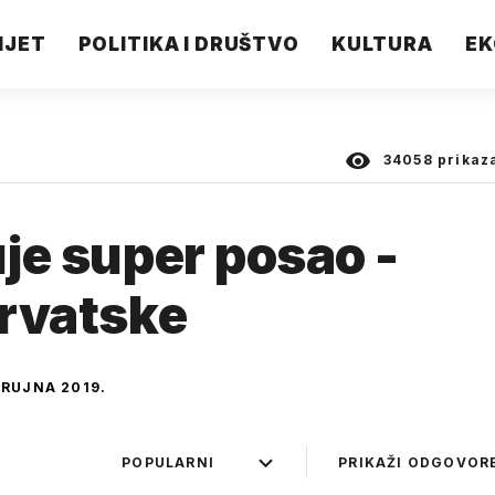
IJET
POLITIKA I DRUŠTVO
KULTURA
EK
34058
prikaz
uje super posao -
Hrvatske
 RUJNA 2019.
POPULARNI
PRIKAŽI ODGOVOR