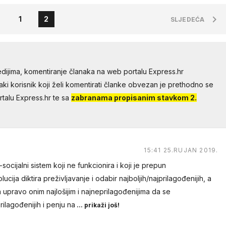
1
2
SLJEDEĆA
dijima, komentiranje članaka na web portalu Express.hr
aki korisnik koji želi komentirati članke obvezan je prethodno se
talu Express.hr te sa
zabranama propisanim stavkom 2.
15:41 25.RUJAN 2019.
socijalni sistem koji ne funkcionira i koji je prepun
ucija diktira preživljavanje i odabir najboljih/najprilagođenijih, a
pravo onim najlošijim i najneprilagođenijima da se
ilagođenijih i penju na
... prikaži još!