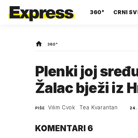
360°
CRNI SV
360°
Plenki joj sređ
Žalac bježi iz 
Vilim Cvok
Tea Kvarantan
PIŠE
24.
KOMENTARI
6