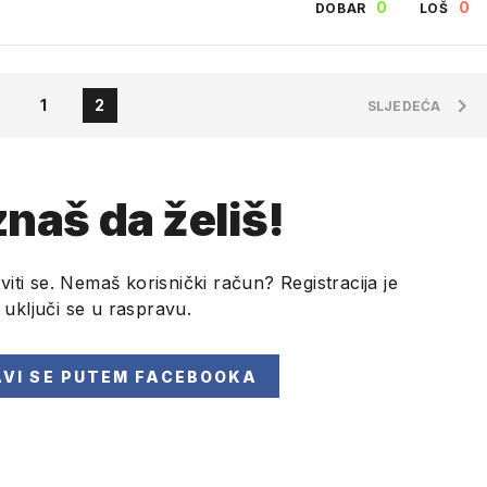
0
0
DOBAR
LOŠ
1
2
SLJEDEĆA
naš da želiš!
viti se. Nemaš korisnički račun? Registracija je
i uključi se u raspravu.
AVI SE
PUTEM FACEBOOKA