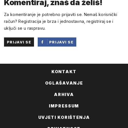
Komentiraj, znaš da želiš!
Za komentiranje je potrebno prijaviti se. Nemaš korisnički
račun? Registracija je brza i jednostavna, registriraj se i
uključi se u raspravu.
PRIJAVI SE
PRIJAVI SE
PUTEM
FACEBOOKA
KONTAKT
OGLAŠAVANJE
ARHIVA
IMPRESSUM
UVJETI KORIŠTENJA