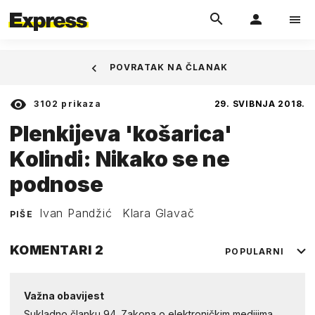
POVRATAK NA ČLANAK
3102
prikaza
29. SVIBNJA 2018.
Plenkijeva 'košarica'
Kolindi: Nikako se ne
podnose
Ivan Pandžić
Klara Glavač
PIŠE
KOMENTARI
2
POPULARNI
Važna obavijest
Sukladno članku 94. Zakona o elektroničkim medijima,