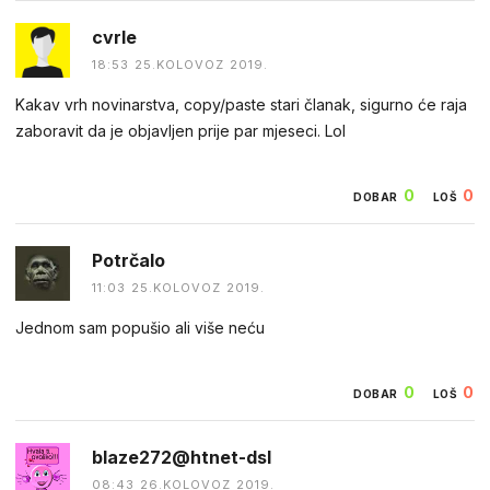
cvrle
18:53 25.KOLOVOZ 2019.
Kakav vrh novinarstva, copy/paste stari članak, sigurno će raja
zaboravit da je objavljen prije par mjeseci. Lol
0
0
DOBAR
LOŠ
Potrčalo
11:03 25.KOLOVOZ 2019.
Jednom sam popušio ali više neću
0
0
DOBAR
LOŠ
blaze272@htnet-dsl
08:43 26.KOLOVOZ 2019.