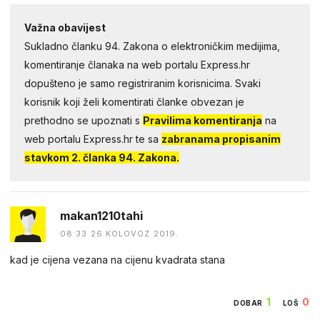
Važna obavijest
Sukladno članku 94. Zakona o elektroničkim medijima,
komentiranje članaka na web portalu Express.hr
dopušteno je samo registriranim korisnicima. Svaki
korisnik koji želi komentirati članke obvezan je
prethodno se upoznati s
Pravilima komentiranja
na
web portalu Express.hr te sa
zabranama propisanim
stavkom 2. članka 94. Zakona.
makan1210tahi
08:33 26.KOLOVOZ 2019.
kad je cijena vezana na cijenu kvadrata stana
1
0
DOBAR
LOŠ