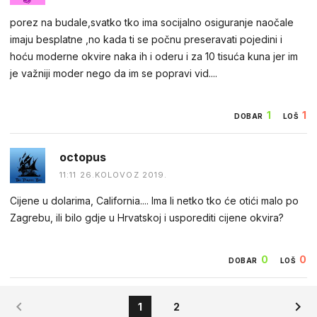
porez na budale,svatko tko ima socijalno osiguranje naočale
imaju besplatne ,no kada ti se počnu preseravati pojedini i
hoću moderne okvire naka ih i oderu i za 10 tisuća kuna jer im
je važniji moder nego da im se popravi vid....
1
1
DOBAR
LOŠ
octopus
11:11 26.KOLOVOZ 2019.
Cijene u dolarima, California.... Ima li netko tko će otići malo po
Zagrebu, ili bilo gdje u Hrvatskoj i usporediti cijene okvira?
0
0
DOBAR
LOŠ
1
2