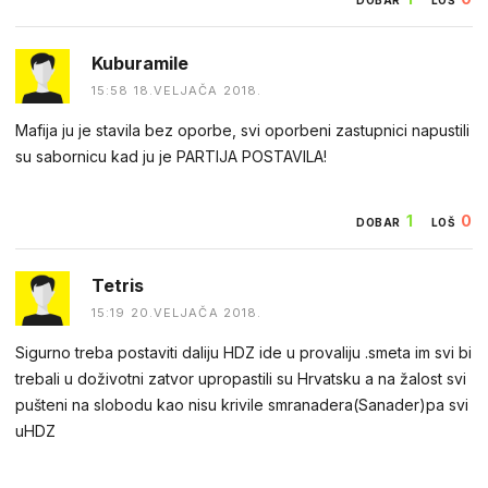
Kuburamile
15:58 18.VELJAČA 2018.
Mafija ju je stavila bez oporbe, svi oporbeni zastupnici napustili
su sabornicu kad ju je PARTIJA POSTAVILA!
1
0
DOBAR
LOŠ
Tetris
15:19 20.VELJAČA 2018.
Sigurno treba postaviti daliju HDZ ide u provaliju .smeta im svi bi
trebali u doživotni zatvor upropastili su Hrvatsku a na žalost svi
pušteni na slobodu kao nisu krivile smranadera(Sanader)pa svi
uHDZ