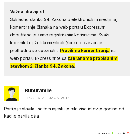
Važna obavijest
Sukladno članku 94. Zakona o elektroničkim medijima,
komentiranje članaka na web portalu Express.hr
dopušteno je samo registriranim korisnicima. Svaki
korisnik koji želi komentirati članke obvezan je
prethodno se upoznati s
Pravilima komentiranja
na
web portalu Express.hr te sa
zabranama propisanim
stavkom 2. članka 94. Zakona.
Kuburamile
15:57 18.VELJAČA 2018.
Partija je stavila i na tom mjestu je bila vise id dvije godine od
kad je partija ošla.
1
0
DOBAR
LOŠ