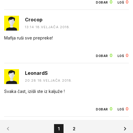
0
0
DOBAR
LOŠ
Crocop
13:14 18.VELJAČA 2018.
Mafija ruši sve prepreke!
0
0
DOBAR
LOŠ
LeonardS
20:28 18.VELJAČA 2018.
Svaka čast, izišli ste iz kaljuže !
0
0
DOBAR
LOŠ
1
2