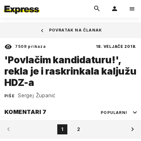
POVRATAK NA ČLANAK
7509
prikaza
18. VELJAČE 2018.
'Povlačim kandidaturu!',
rekla je i raskrinkala kaljužu
HDZ-a
Sergej Županić
PIŠE
KOMENTARI
7
POPULARNI
1
2