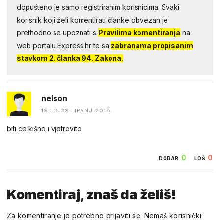
dopušteno je samo registriranim korisnicima. Svaki
korisnik koji želi komentirati članke obvezan je
prethodno se upoznati s
Pravilima komentiranja
na
web portalu Express.hr te sa
zabranama propisanim
stavkom 2. članka 94. Zakona.
nelson
19:58 29.LIPANJ 2018.
biti ce kišno i vjetrovito
0
0
DOBAR
LOŠ
Komentiraj, znaš da želiš!
Za komentiranje je potrebno prijaviti se. Nemaš korisnički