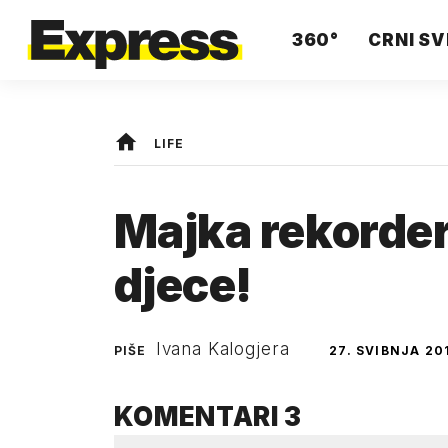
360°
CRNI SV
LIFE
Majka rekorder
djece!
Ivana Kalogjera
PIŠE
27. SVIBNJA 20
KOMENTARI
3