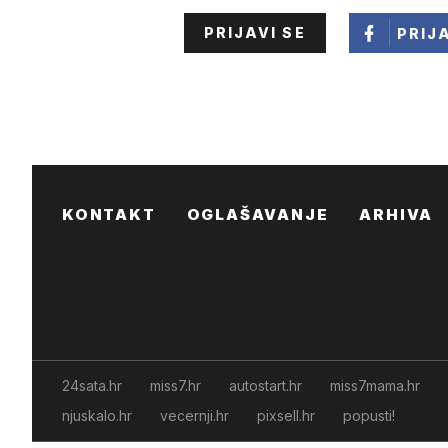
PRIJAVI SE
PRIJ
KONTAKT
OGLAŠAVANJE
ARHIVA
24sata.hr
miss7.hr
autostart.hr
miss7mama.hr
njuskalo.hr
vecernji.hr
pixsell.hr
popusti!