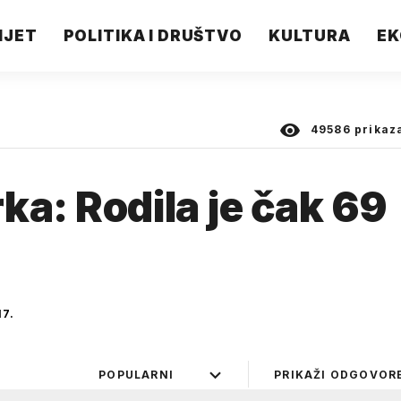
IJET
POLITIKA I DRUŠTVO
KULTURA
EK
49586
prikaz
ka: Rodila je čak 69
17.
POPULARNI
PRIKAŽI ODGOVOR