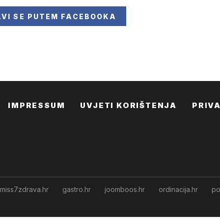
AVI SE
PUTEM FACEBOOKA
IMPRESSUM
UVJETI KORIŠTENJA
PRIV
miss7zdrava.hr
gastro.hr
joomboos.hr
ordinacija.hr
po