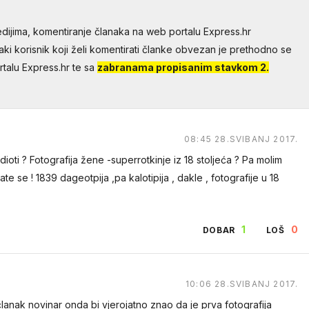
dijima, komentiranje članaka na web portalu Express.hr
aki korisnik koji želi komentirati članke obvezan je prethodno se
talu Express.hr te sa
zabranama propisanim stavkom 2.
08:45 28.SVIBANJ 2017.
 idioti ? Fotografija žene -superrotkinje iz 18 stoljeća ? Pa molim
te se ! 1839 dageotpija ,pa kalotipija , dakle , fotografije u 18
1
0
DOBAR
LOŠ
10:06 28.SVIBANJ 2017.
lanak novinar onda bi vjerojatno znao da je prva fotografija