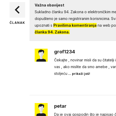
Važna obavijest
Sukladno članku 94. Zakona o elektroničkim me
dopušteno je samo registriranim korisnicima. Sv
ČLANAK
upoznati s
Pravilima komentiranja
na web por
članka 94. Zakona.
grof1234
Čekajte , novinar misli da su čitatelji
vas , ako mislite da smo amebe , vara
stoljeću
... prikaži još!
petar
Da je ovaj gospodin što je napisao č