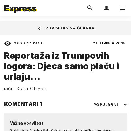
POVRATAK NA ČLANAK
2660
prikaza
21. LIPNJA 2018.
Reportaža iz Trumpovih
logora: Djeca samo plaču i
urlaju...
Klara Glavač
PIŠE
KOMENTARI
1
POPULARNI
Važna obavijest
Sukladno članku 94. Zakona o elektroničkim medijima,