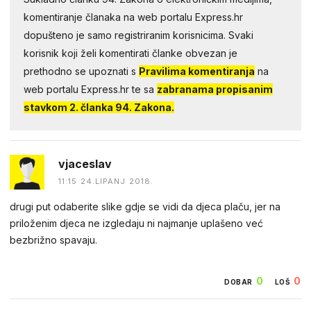
komentiranje članaka na web portalu Express.hr
dopušteno je samo registriranim korisnicima. Svaki
korisnik koji želi komentirati članke obvezan je
prethodno se upoznati s
Pravilima komentiranja
na
web portalu Express.hr te sa
zabranama propisanim
stavkom 2. članka 94. Zakona.
vjaceslav
11:15 24.LIPANJ 2018.
drugi put odaberite slike gdje se vidi da djeca plaču, jer na
priloženim djeca ne izgledaju ni najmanje uplašeno već
bezbrižno spavaju.
0
0
DOBAR
LOŠ