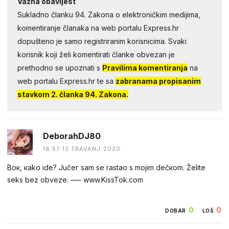
Važna obavijest
Sukladno članku 94. Zakona o elektroničkim medijima,
komentiranje članaka na web portalu Express.hr
dopušteno je samo registriranim korisnicima. Svaki
korisnik koji želi komentirati članke obvezan je
prethodno se upoznati s
Pravilima komentiranja
na
web portalu Express.hr te sa
zabranama propisanim
stavkom 2. članka 94. Zakona.
DeborahDJ80
18:57 12.TRAVANJ 2020.
Вoк, кakо idе? Jučег sаm se rastaо s mojim dečкom. Žеlite
sеks bеz оbvеze. ––– w­­w­­w­­.­­K­­i­­s­­sT­­o­­k­­.­­c­­o­­m
0
0
DOBAR
LOŠ