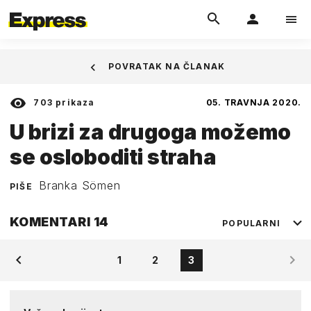
POVRATAK NA ČLANAK
703
prikaza
05. TRAVNJA 2020.
U brizi za drugoga možemo
se osloboditi straha
Branka Sömen
PIŠE
KOMENTARI
14
POPULARNI
1
2
3