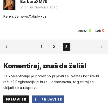
BarbaraXM76
21:04 19.TRAVANJ 2020.
Karen, 28. w­­w­­w­­.­­X­­x­­l­­a­­d­­y­­.­­x­­y­­z
0
0
DOBAR
LOŠ
1
2
3
Komentiraj, znaš da želiš!
Za komentiranje je potrebno prijaviti se. Nemaš korisnički
račun? Registracija je brza i jednostavna, registriraj se i
uključi se u raspravu.
PRIJAVI SE
PRIJAVI SE
PUTEM