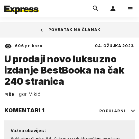
POVRATAK NA ČLANAK
606
prikaza
04. OŽUJKA 2023.
U prodaji novo luksuzno
izdanje BestBooka na čak
240 stranica
Igor Vikić
PIŠE
KOMENTARI
1
POPULARNI
Važna obavijest
Sukladno članku 94. Zakona o elektroničkim medijima,