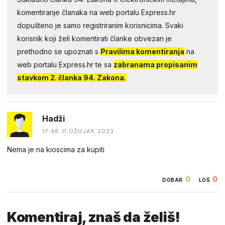
komentiranje članaka na web portalu Express.hr
dopušteno je samo registriranim korisnicima. Svaki
korisnik koji želi komentirati članke obvezan je
prethodno se upoznati s
Pravilima komentiranja
na
web portalu Express.hr te sa
zabranama propisanim
stavkom 2. članka 94. Zakona.
Hadži
17:48 11.OŽUJAK 2023.
Nema je na kioscima za kupiti
0
0
DOBAR
LOŠ
Komentiraj, znaš da želiš!