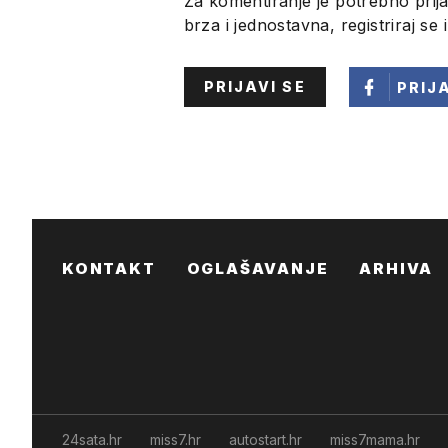
Za komentiranje je potrebno prija
brza i jednostavna, registriraj se 
PRIJAVI SE
PRIJ
KONTAKT
OGLAŠAVANJE
ARHIVA
24sata.hr
miss7.hr
autostart.hr
miss7mama.hr