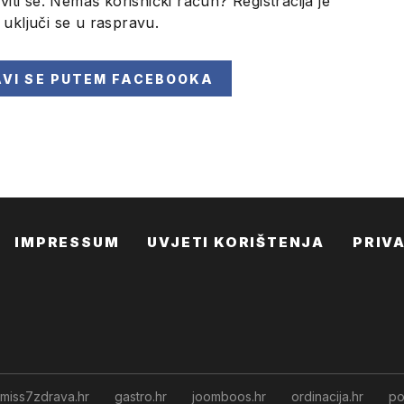
viti se. Nemaš korisnički račun? Registracija je
i uključi se u raspravu.
AVI SE
PUTEM FACEBOOKA
IMPRESSUM
UVJETI KORIŠTENJA
PRIV
miss7zdrava.hr
gastro.hr
joomboos.hr
ordinacija.hr
po