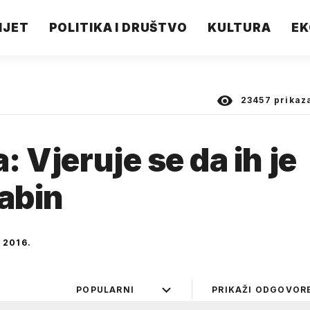
IJET
POLITIKA I DRUŠTVO
KULTURA
EK
23457
prikaz
: Vjeruje se da ih je
rabin
 2016.
POPULARNI
PRIKAŽI ODGOVOR