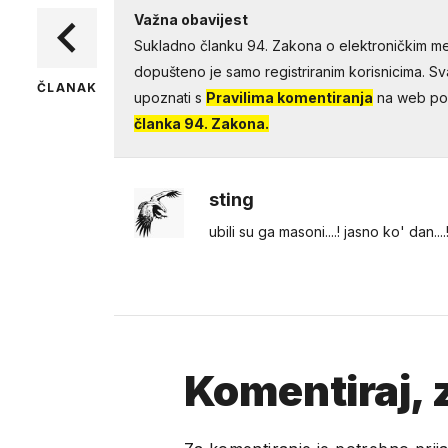
Važna obavijest
Sukladno članku 94. Zakona o elektroničkim me
dopušteno je samo registriranim korisnicima. Sv
ČLANAK
upoznati s
Pravilima komentiranja
na web por
članka 94. Zakona.
sting
ubili su ga masoni....! jasno ko' dan....
Komentiraj, z