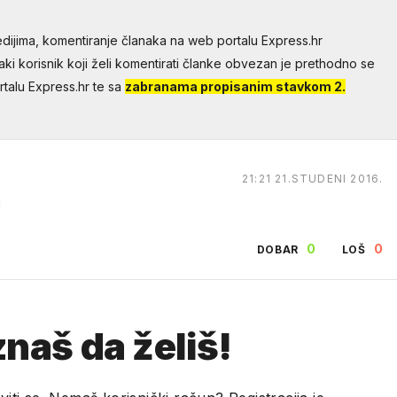
dijima, komentiranje članaka na web portalu Express.hr
aki korisnik koji želi komentirati članke obvezan je prethodno se
talu Express.hr te sa
zabranama propisanim stavkom 2.
21:21 21.STUDENI 2016.
!
0
0
DOBAR
LOŠ
naš da želiš!