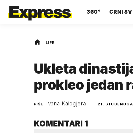
360°
CRNI SV
LIFE
Ukleta dinastija
prokleo jedan 
Ivana Kalogjera
PIŠE
21. STUDENOGA
KOMENTARI
1