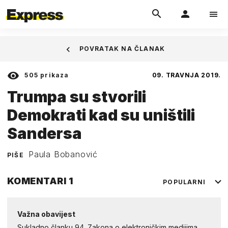
POVRATAK NA ČLANAK
505
prikaza
09. TRAVNJA 2019.
Trumpa su stvorili
Demokrati kad su uništili
Sandersa
Paula Bobanović
PIŠE
KOMENTARI
1
POPULARNI
Važna obavijest
Sukladno članku 94. Zakona o elektroničkim medijima,