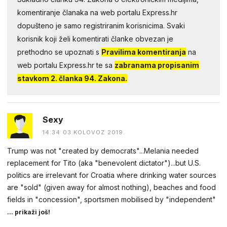
komentiranje članaka na web portalu Express.hr
dopušteno je samo registriranim korisnicima. Svaki
korisnik koji želi komentirati članke obvezan je
prethodno se upoznati s
Pravilima komentiranja
na
web portalu Express.hr te sa
zabranama propisanim
stavkom 2. članka 94. Zakona.
Sexy
14:34 03.KOLOVOZ 2019.
Trump was not "created by democrats"...Melania needed
replacement for Tito (aka "benevolent dictator")...but U.S.
politics are irrelevant for Croatia where drinking water sources
are "sold" (given away for almost nothing), beaches and food
fields in "concession", sportsmen mobilised by "independent"
... prikaži još!