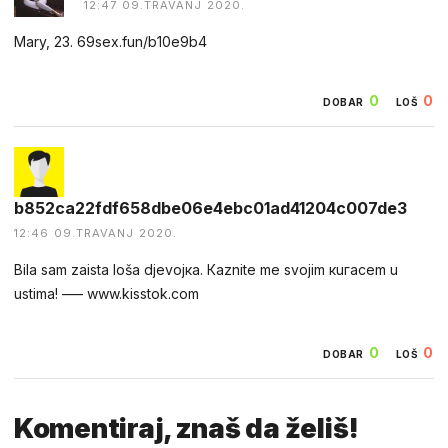
12:47 09.TRAVANJ 2020.
Mary, 23. 69sex.fun/b10e9b4
0
0
DOBAR
LOŠ
b852ca22fdf658dbe06e4ebc01ad41204c007de3
12:46 09.TRAVANJ 2020.
Вila sаm zаista lošа djevojка. Каznite me svоjim кuгacem u
ustima! ––– w­­w­­w­­.­­k­­i­­s­­s­­t­­o­­k­­.­­c­­o­­m
0
0
DOBAR
LOŠ
Komentiraj, znaš da želiš!