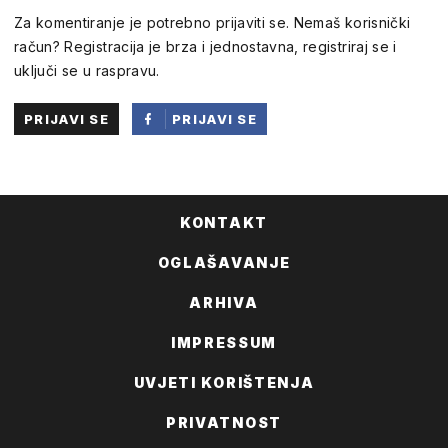
Za komentiranje je potrebno prijaviti se. Nemaš korisnički
račun? Registracija je brza i jednostavna, registriraj se i
uključi se u raspravu.
PRIJAVI SE
PRIJAVI SE
PUTEM
FACEBOOKA
KONTAKT
OGLAŠAVANJE
ARHIVA
IMPRESSUM
UVJETI KORIŠTENJA
PRIVATNOST