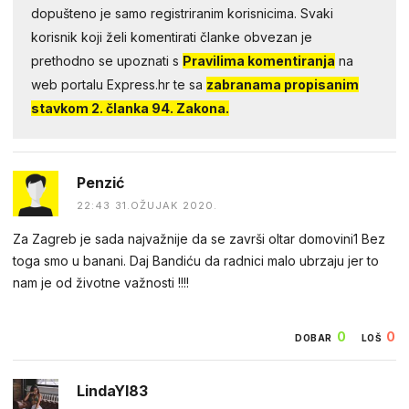
dopušteno je samo registriranim korisnicima. Svaki
korisnik koji želi komentirati članke obvezan je
prethodno se upoznati s
Pravilima komentiranja
na
web portalu Express.hr te sa
zabranama propisanim
stavkom 2. članka 94. Zakona.
Penzić
22:43 31.OŽUJAK 2020.
Za Zagreb je sada najvažnije da se završi oltar domovini1 Bez
toga smo u banani. Daj Bandiću da radnici malo ubrzaju jer to
nam je od životne važnosti !!!!
0
0
DOBAR
LOŠ
LindaYI83