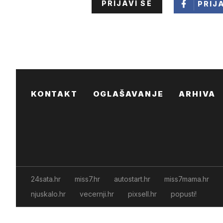
PRIJAVI SE
PRIJ
KONTAKT
OGLAŠAVANJE
ARHIVA
24sata.hr
miss7.hr
autostart.hr
miss7mama.hr
njuskalo.hr
vecernji.hr
pixsell.hr
popusti!