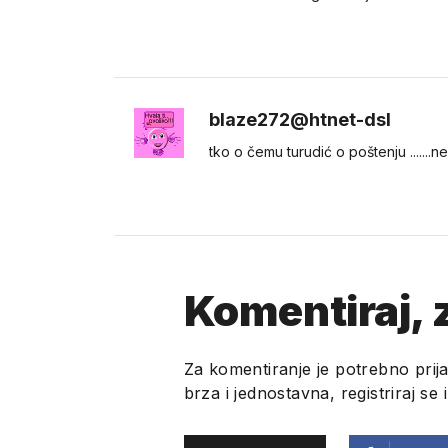
blaze272@htnet-dsl
tko o čemu turudić o poštenju .......n
Komentiraj, z
Za komentiranje je potrebno prija
brza i jednostavna, registriraj se 