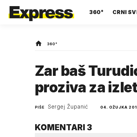
360°
CRNI SV
360°
Zar baš Turudi
proziva za izlet
Sergej Županić
PIŠE
04. OŽUJKA 201
KOMENTARI
3