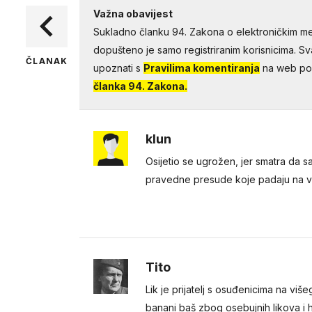
Važna obavijest
Sukladno članku 94. Zakona o elektroničkim me
dopušteno je samo registriranim korisnicima. Sv
ČLANAK
upoznati s
Pravilima komentiranja
na web por
članka 94. Zakona.
klun
Osijetio se ugrožen, jer smatra da sam
pravedne presude koje padaju na v
Tito
Lik je prijatelj s osuđenicima na viš
banani baš zbog osebujnih likova i