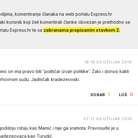
dijima, komentiranje članaka na web portalu Express.hr
aki korisnik koji želi komentirati članke obvezan je prethodno se
talu Express.hr te sa
zabranama propisanim stavkom 2.
18:19 05.OŽUJAK 2019.
o on ima pravo biti 'političar izvan politike'. Zato i donosi kakti
rhovnom sudu. Jadničak kradezeovski.
1
0
DOBAR
LOŠ
07:12 06.OŽUJAK 2019.
egodišnju robiju kao Mamić i nije ga sramota. Pravosuđe je u
 hadezeovaca kao Turudić.