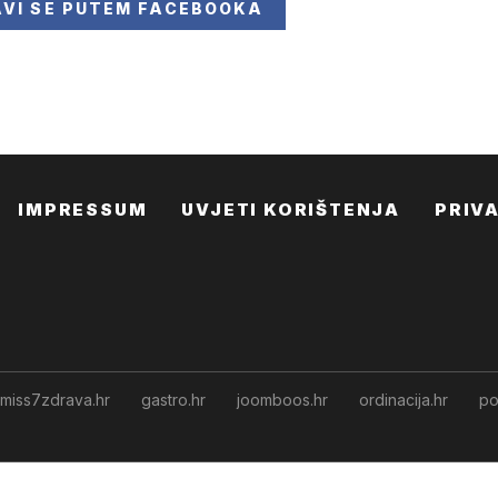
AVI SE
PUTEM FACEBOOKA
IMPRESSUM
UVJETI KORIŠTENJA
PRIV
miss7zdrava.hr
gastro.hr
joomboos.hr
ordinacija.hr
po