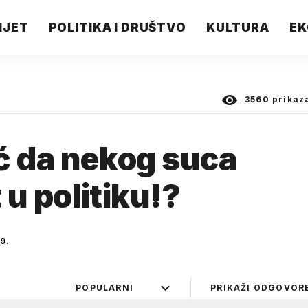
IJET
POLITIKA I DRUŠTVO
KULTURA
EK
3560
prikaz
ć da nekog suca
 u politiku!?
9.
POPULARNI
PRIKAŽI ODGOVOR