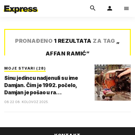
PRONAĐENO
1 REZULTATA
ZA TAG
„
AFFAN RAMIĆ
”
MOJE STVARI (28)
Sinu jedincu nadjenuli su ime
Damjan. Čim je 1992. počelo,
Damjan je pošao u ra…
08:22 08. KOLOVOZ 2025.