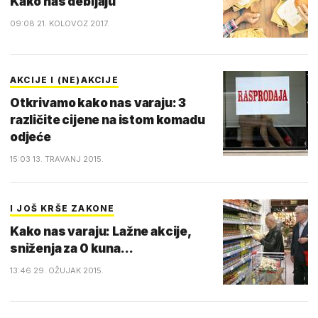
Kako nas debljaju
09:08 21. KOLOVOZ 2017.
AKCIJE I (NE)AKCIJE
Otkrivamo kako nas varaju: 3
različite cijene na istom komadu
odjeće
15:03 13. TRAVANJ 2015.
I JOŠ KRŠE ZAKONE
Kako nas varaju: Lažne akcije,
sniženja za 0 kuna...
13:46 29. OŽUJAK 2015.