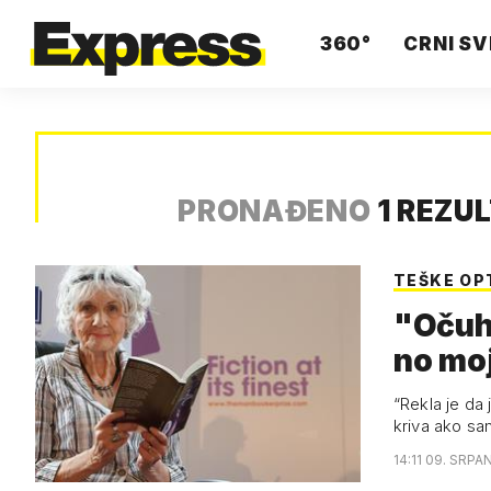
360°
CRNI SV
PRONAĐENO
1 REZU
TEŠKE OP
"Očuh
no mo
osta
“Rekla je da 
kriva ako s
14:11 09. SRPA