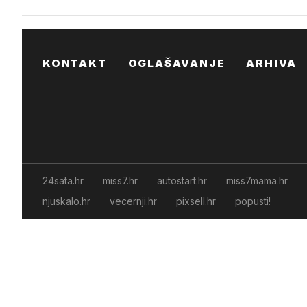
KONTAKT
OGLAŠAVANJE
ARHIVA
24sata.hr
miss7.hr
autostart.hr
miss7mama.hr
njuskalo.hr
vecernji.hr
pixsell.hr
popusti!