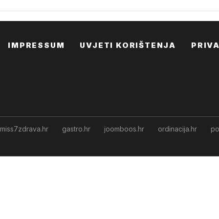
IMPRESSUM
UVJETI KORIŠTENJA
PRIV
miss7zdrava.hr
gastro.hr
joomboos.hr
ordinacija.hr
po