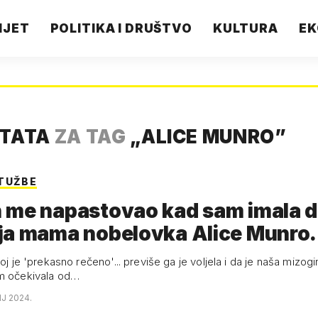
IJET
POLITIKA I DRUŠTVO
KULTURA
EK
LTATA
ZA TAG
„
ALICE MUNRO
”
TUŽBE
 me napastovao kad sam imala 
ja mama nobelovka Alice Munro
…
joj je 'prekasno rečeno'... previše ga je voljela i da je naša mizogi
am očekivala od…
NJ 2024.