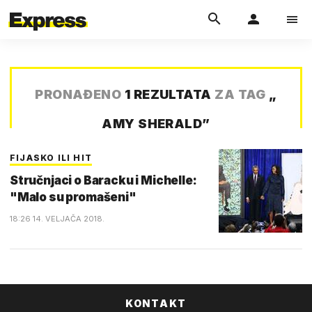
PRONAĐENO
1 REZULTATA
ZA TAG
„
AMY SHERALD
”
FIJASKO ILI HIT
Stručnjaci o Baracku i Michelle:
"Malo su promašeni"
18:26 14. VELJAČA 2018.
KONTAKT