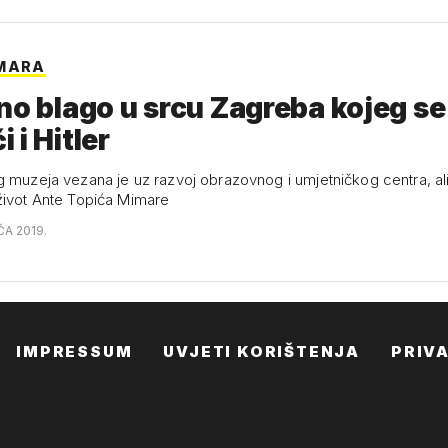
IMARA
no blago u srcu Zagreba kojeg se
 i Hitler
g muzeja vezana je uz razvoj obrazovnog i umjetničkog centra, ali
život Ante Topića Mimare
ČA 2019.
IMPRESSUM
UVJETI KORIŠTENJA
PRIV