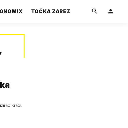
ONOMIX
TOČKA ZAREZ
”
ika
izirao krađu