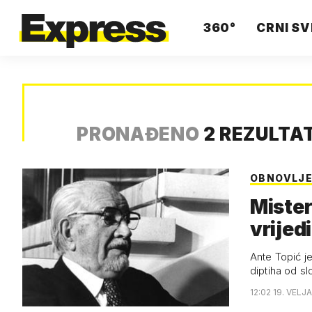
360°
CRNI SV
PRONAĐENO
2 REZULTA
OBNOVLJE
Mister
vrijedi
Ante Topić j
diptiha od s
12:02 19. VELJ