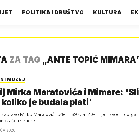
IJET
POLITIKA I DRUŠTVO
KULTURA
EK
TA
ZA TAG
„
ANTE TOPIĆ MIMARA
NI MUZEJ
ij Mirka Maratovića i Mimare: 'Sl
 koliko je budala plati'
e zapravo Mirko Maratović rođen 1897., a ‘20- ih je navodno organ
lonovače iz zagre…
AČA 2026.