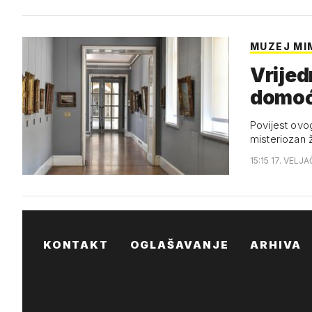
MUZEJ M
Vrijed
domoći
Povijest ovo
misteriozan 
15:15 17. VELJA
KONTAKT
OGLAŠAVANJE
ARHIVA