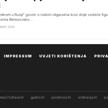
j
jednom u Rusiji" govori o ruskim oligarsima kroz dvije vodeće figu
Borisa Berezovsko…
INAC 2016.
IMPRESSUM
UVJETI KORIŠTENJA
PRIV
miss7zdrava.hr
gastro.hr
joomboos.hr
ordinacija.hr
po