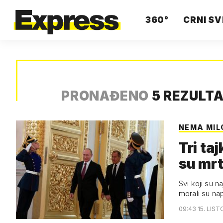
360°
CRNI SV
PRONAĐENO
5 REZULT
NEMA MIL
Tri ta
su mrt
Svi koji su n
morali su nap
09:43 15. LIST