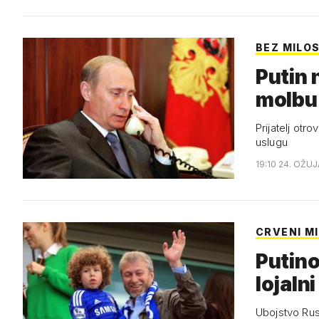
BEZ MILOS
Putin 
molbu
Prijatelj otr
uslugu
19:10 24. OŽUJ
CRVENI M
Putinov
lojalni
Ubojstvo Rusa