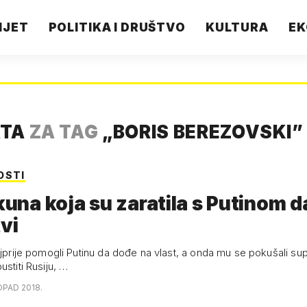
IJET
POLITIKA I DRUŠTVO
KULTURA
EK
ATA
ZA TAG
„
BORIS BEREZOVSKI
”
OSTI
jkuna koja su zaratila s Putinom 
vi
ajprije pomogli Putinu da dođe na vlast, a onda mu se pokušali supr
ustiti Rusiju, …
OPAD 2018.