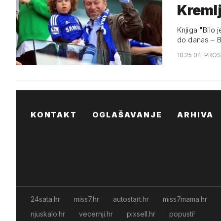
Kreml
Knjiga "Bilo 
do danas – 
10:25 04. PROS
KONTAKT
OGLAŠAVANJE
ARHIVA
24sata.hr
miss7.hr
autostart.hr
miss7mama.hr
njuskalo.hr
vecernji.hr
pixsell.hr
popusti!