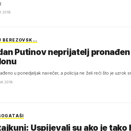
g
K 2018.
J BEREZOVSK…
dan Putinov neprijatelj pronađe
donu
nađeno u ponedjeljak navečer, a policija ne želi reći što je uzrok s
AK 2018.
 BOGATAŠI
tajkuni: Uspijevali su ako je tako 