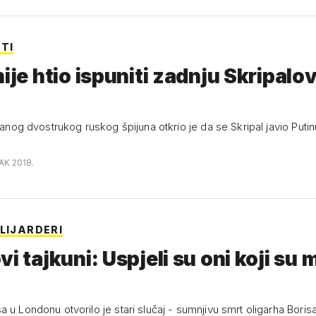
TI
nije htio ispuniti zadnju Skripalo
ovanog dvostrukog ruskog špijuna otkrio je da se Skripal javio Putin
AK 2018.
ILIJARDERI
i tajkuni: Uspjeli su oni koji su m
 u Londonu otvorilo je stari slučaj - sumnjivu smrt oligarha Boris