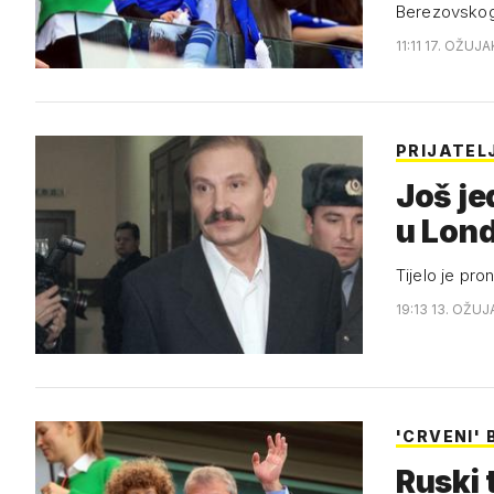
Berezovsko
11:11 17. OŽUJA
PRIJATEL
Još je
u Lon
Tijelo je pro
19:13 13. OŽUJ
'CRVENI'
Ruski 