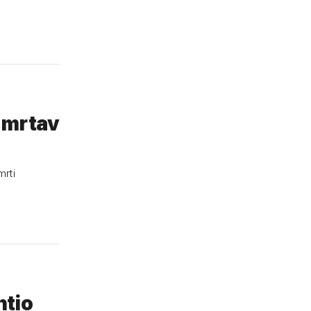
n mrtav
mrti
htio