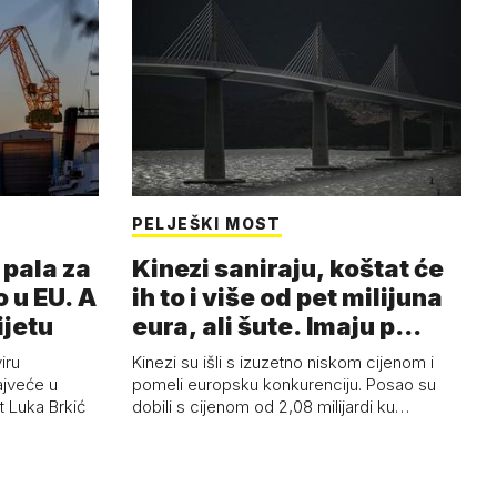
PELJEŠKI MOST
pala za
Kinezi saniraju, koštat će
 u EU. A
ih to i više od pet milijuna
ijetu
eura, ali šute. Imaju p…
iru
Kinezi su išli s izuzetno niskom cijenom i
ajveće u
pomeli europsku konkurenciju. Posao su
t Luka Brkić
dobili s cijenom od 2,08 milijardi ku…