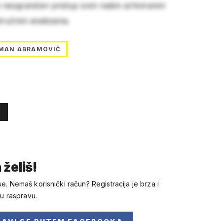
e neograničen pristup svim našim arhiviranim
stručnim analizama.
MAN ABRAMOVIČ
 želiš!
se. Nemaš korisnički račun? Registracija je brza i
 u raspravu.