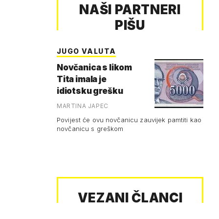
NAŠI PARTNERI
PIŠU
JUGO VALUTA
Novčanica s likom
Tita imala je
idiotsku grešku
MARTINA JAPEC
Povijest će ovu novčanicu zauvijek pamtiti kao
novčanicu s greškom
VEZANI ČLANCI