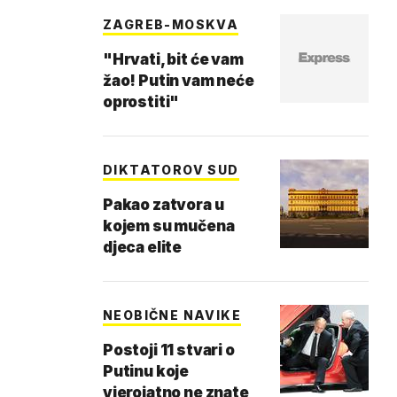
ZAGREB-MOSKVA
"Hrvati, bit će vam
žao! Putin vam neće
oprostiti"
DIKTATOROV SUD
Pakao zatvora u
kojem su mučena
djeca elite
NEOBIČNE NAVIKE
Postoji 11 stvari o
Putinu koje
vjerojatno ne znate