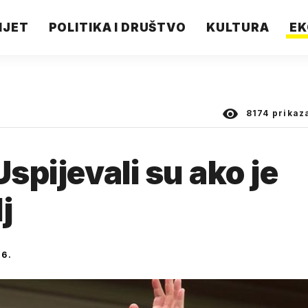
IJET
POLITIKA I DRUŠTVO
KULTURA
EK
8174
prikaz
Uspijevali su ako je
j
16.