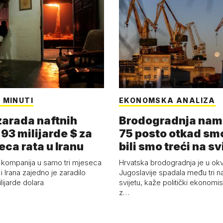
 MINUTI
EKONOMSKA ANALIZA
arada naftnih
Brodogradnja nam 
93 milijarde $ za
75 posto otkad smo
eca rata u Iranu
bili smo treći na sv
 kompanija u samo tri mjeseca
Hrvatska brodogradnja je u okv
i Irana zajedno je zaradilo
Jugoslavije spadala među tri n
ijarde dolara
svijetu, kaže politički ekonomis
z…