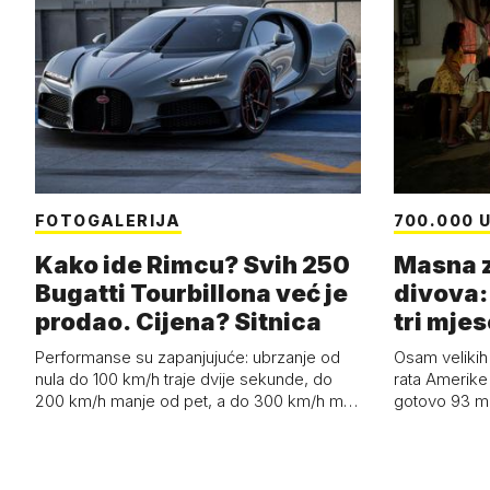
FOTOGALERIJA
700.000 U
Kako ide Rimcu? Svih 250
Masna z
Bugatti Tourbillona već je
divova: 
prodao. Cijena? Sitnica
tri mjes
Performanse su zapanjujuće: ubrzanje od
Osam velikih
nula do 100 km/h traje dvije sekunde, do
rata Amerike 
200 km/h manje od pet, a do 300 km/h m…
gotovo 93 mil