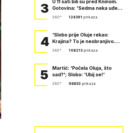
U 11 sati bili su pred Kninom.
3
Gotovina: 'Sedma neka uđe,
4. gardijska neka g…
360°
124391
prikaza
'Slobo prije Oluje rekao:
4
Krajina? To je neobranjivo.
Tuđmana zvao Krivousti'
360°
108213
prikaza
Martić: 'Počela Oluja, što
5
sad?'; Slobo: 'Ubij se!'
360°
98853
prikaza