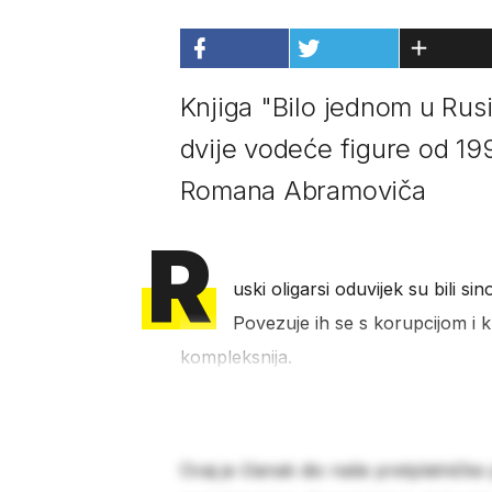
Knjiga "Bilo jednom u Rusi
dvije vodeće figure od 19
Romana Abramoviča
R
uski oligarsi oduvijek su bili s
Povezuje ih se s korupcijom i k
kompleksnija.
Ovaj je članak dio naše pretplatničke