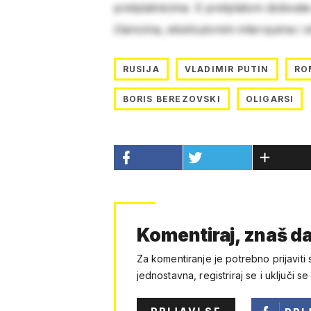
pretplatnicima. S pretplatom dobivat
člancima, ekskluzivnim intervjuima i 
RUSIJA
VLADIMIR PUTIN
RO
BORIS BEREZOVSKI
OLIGARSI
Komentiraj, znaš da
Za komentiranje je potrebno prijaviti 
jednostavna, registriraj se i uključi se