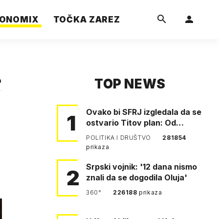
ONOMIX
TOČKA ZAREZ
TOP NEWS
a
Ovako bi SFRJ izgledala da se
1
ostvario Titov plan: Od
Klagenfurta do Istanbula!
POLITIKA I DRUŠTVO
281854
prikaza
Srpski vojnik: '12 dana nismo
2
znali da se dogodila Oluja'
360°
226188
prikaza