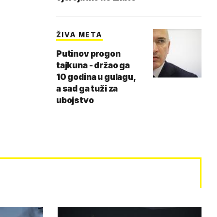
ŽIVA META
Putinov progon
tajkuna - držao ga
10 godina u gulagu,
a sad ga tuži za
ubojstvo