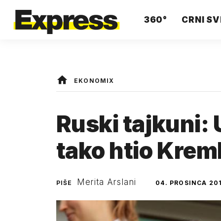
360°
CRNI SV
EKONOMIX
Ruski tajkuni: 
tako htio Kreml
Merita Arslani
PIŠE
04. PROSINCA 20