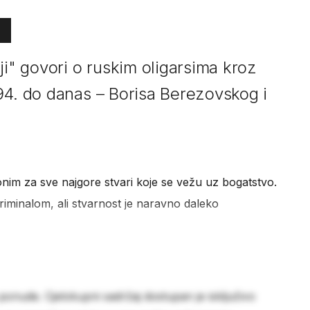
ji" govori o ruskim oligarsima kroz
94. do danas – Borisa Berezovskog i
inonim za sve najgore stvari koje se vežu uz bogatstvo.
riminalom, ali stvarnost je naravno daleko
 ponude. Cjelokupni sadržaj dostupan je isključivo