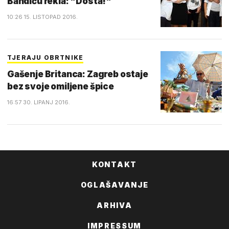
Bandiću rekla: "Dosta!"
10:26 15. LISTOPAD 2016.
TJERAJU OBRTNIKE
Gašenje Britanca: Zagreb ostaje
bez svoje omiljene špice
16:57 30. LIPANJ 2016.
KONTAKT
OGLAŠAVANJE
ARHIVA
IMPRESSUM