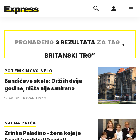
PRONAĐENO
3 REZULTATA
ZA TAG
„
BRITANSKI TRG
”
POTEMKINOVO SELO
Bandićeve skele: Drži ih dvije
godine, ništa nije sanirano
17:40 02. TRAVANJ 2019.
NJENA PRIČA
Zrinka Paladino - žena koja je