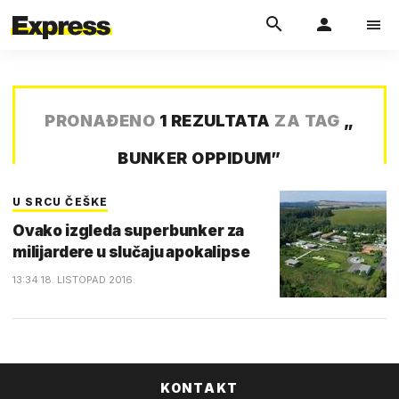
PRONAĐENO
1 REZULTATA
ZA TAG
„
BUNKER OPPIDUM
”
U SRCU ČEŠKE
Ovako izgleda superbunker za
milijardere u slučaju apokalipse
13:34 18. LISTOPAD 2016.
KONTAKT